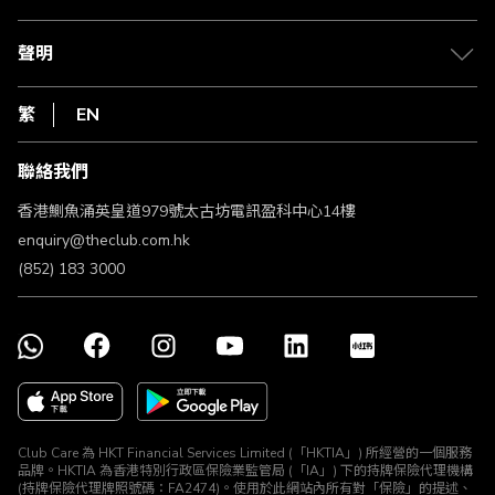
積分兌換
退款政策
csl.
常見問題
1010
聲明
在線客服
網上行
私隱聲明
HKT
繁
EN
使用條款
條款及細則
聯絡我們
不歧視及不騷擾聲明
認可牌照及通告
香港鰂魚涌英皇道979號太古坊電訊盈科中心14樓
enquiry@theclub.com.hk
(852) 183 3000
Club Care 為 HKT Financial Services Limited (「HKTIA」) 所經營的一個服務
品牌。HKTIA 為香港特別行政區保險業監管局 (「IA」) 下的持牌保險代理機構
(持牌保險代理牌照號碼：FA2474)。使用於此網站內所有對「保險」的提述、