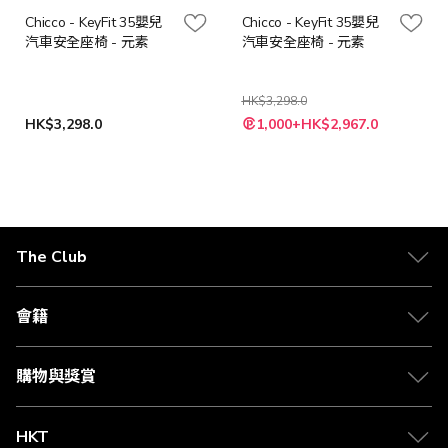
Chicco - KeyFit 35嬰兒
Chicco - KeyFit 35嬰兒
汽車安全座椅 - 元素
汽車安全座椅 - 元素
HK$3,298.0
特
HK$3,298.0
1,000+HK$2,967.0
殊
價
格
The Club
關於 The Club
合作夥伴
會籍
Citi The Club 信用卡
會籍及專屬禮遇
媒體中心
賺取積分
購物與獎賞
兌換禮遇
物流與配送
Club 積分助手
Club Shopping 商品領取站
HKT