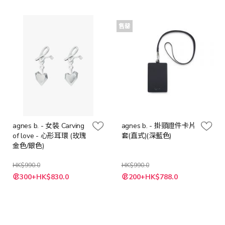
殊
價
價
格
格
售罄
agnes b. - 女裝 Carving
agnes b. - 掛頸證件卡片
of love - 心形耳環 (玫瑰
套(直式)(深藍色)
金色/銀色)
HK$990.0
HK$990.0
特
300+HK$830.0
200+HK$788.0
殊
價
格