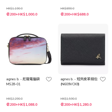
HK$1,190.0
HK$890.0
特
特
200+HK$1,000.0
200+HK$688.0
殊
殊
價
價
格
格
agnes b. - 尼龍電腦袋
agnes b. - 短夾皮革錢包
MS28-01
(N609VCK8)
HK$2,290.0
HK$1,590.0
特
特
200+HK$1,088.0
200+HK$1,280.0
殊
殊
價
價