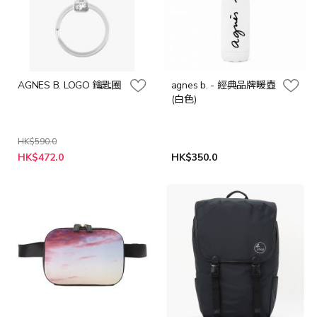
AGNES B. LOGO 鑰匙圈
agnes b. - 經典品牌暖壺
(白色)
HK$590.0
特
HK$472.0
HK$350.0
殊
價
格