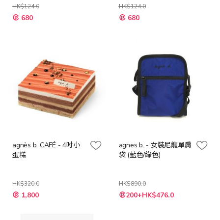
HK$124.0
HK$124.0
特
特
680
680
殊
殊
價
價
格
格
agnès b. CAFÉ - 4吋小
agnes b. - 女裝尼龍單肩
蛋糕
袋 (藍色/綠色)
HK$320.0
HK$890.0
特
1,800
200+HK$476.0
殊
價
格