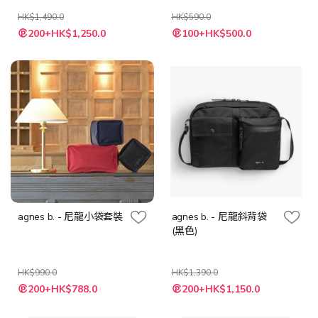
HK$1,490.0
HK$590.0
特
200+HK$1,250.0
100+HK$500.0
殊
價
格
agnes b. - 尼龍小袋套裝
agnes b. - 尼龍斜背袋
(黑色)
HK$990.0
HK$1,390.0
特
特
200+HK$788.0
200+HK$1,150.0
殊
殊
價
價
格
格