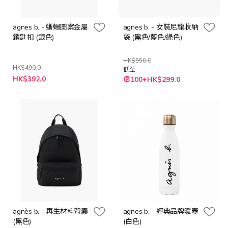
agnes b. - 蜥蝪圖案金屬
agnes b. - 女裝尼龍收納
鎖匙扣 (銀色)
袋 (黑色/藍色/綠色)
HK$550.0
HK$490.0
低至
特
HK$392.0
100+HK$299.0
殊
價
格
agnès b. - 再生材料背囊
agnes b. - 經典品牌暖壺
(黑色)
(白色)