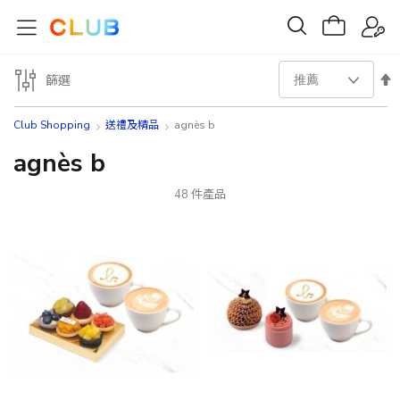
設
篩選
置
Club Shopping
送禮及精品
agnès b
降
agnès b
序
48
件產品
方
向