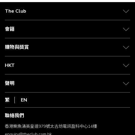
The Club
關於 The Club
合作夥伴
會籍
Citi The Club 信用卡
會籍及專屬禮遇
媒體中心
賺取積分
購物與獎賞
兌換禮遇
物流與配送
Club 積分助手
Club Shopping 商品領取站
HKT
積分兌換
退款政策
csl.
常見問題
1010
聲明
在線客服
網上行
私隱聲明
HKT
繁
EN
使用條款
條款及細則
聯絡我們
不歧視及不騷擾聲明
認可牌照及通告
香港鰂魚涌英皇道979號太古坊電訊盈科中心14樓
enquiry@theclub.com.hk