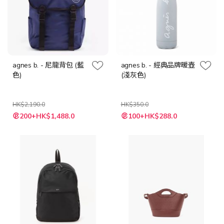
agnes b. - 尼龍背包 (藍
agnes b. - 經典品牌暖壺
色)
(淺灰色)
HK$2,190.0
HK$350.0
特
特
200+HK$1,488.0
100+HK$288.0
殊
殊
價
價
格
格