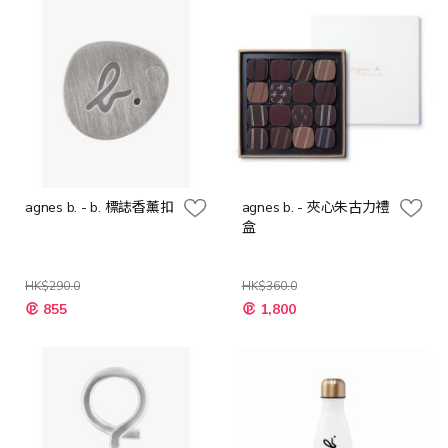
agnes b. - b. 標誌香薰扣
agnes b. - 夾心朱古力禮
盒
HK$290.0
HK$360.0
特
特
855
1,800
殊
殊
價
價
格
格