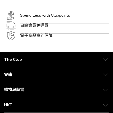
Spend Less with Clubpoints
白金會員免運費
電子商品意外保障
The Club
關於 The Club
合作夥伴
會籍
Citi The Club 信用卡
會籍及專屬禮遇
媒體中心
賺取積分
購物與獎賞
兌換禮遇
物流與配送
Club 積分助手
Club Shopping 商品領取站
HKT
積分兌換
退款政策
csl.