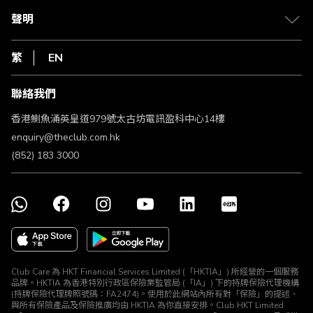
常見問題
1010
聲明
在線客服
網上行
私隱聲明
HKT
繁
EN
使用條款
條款及細則
聯絡我們
不歧視及不騷擾聲明
認可牌照及通告
香港鰂魚涌英皇道979號太古坊電訊盈科中心14樓
enquiry@theclub.com.hk
(852) 183 3000
Club Care 為 HKT Financial Services Limited (「HKTIA」) 所經營的一個服務
品牌。HKTIA 為香港特別行政區保險業監管局 (「IA」) 下的持牌保險代理機構
(持牌保險代理牌照號碼：FA2474)。使用於此網站內所有對「保險」的提述、
與所有保險產品及保險推廣均由 HKTIA 為你直接安排。Club HKT Limited