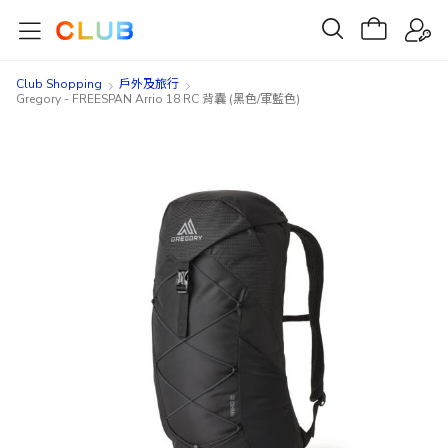
Club Shopping
戶外及旅行
Gregory - FREESPAN Arrio 18 RC 背囊 (黑色/軍藍色)
Skip
Skip
to
to
the
the
end
beginning
of
of
the
the
images
images
gallery
gallery