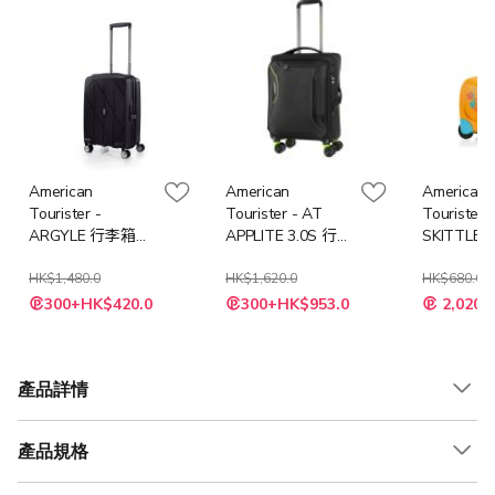
American
American
American
Tourister -
Tourister - AT
Tourister -
ARGYLE 行李箱
APPLITE 3.0S 行
SKITTLE 
(20吋/30吋) TSA
李箱 55厘米/20吋
李箱 50厘
(復古粉色/黑色/深
HK$1,480.0
可擴充 TSA V1
HK$1,620.0
(黃色潛水
HK$680.0
特
藍綠色)
(黑色/綠色)
色獨角獸)
300+HK$420.0
300+HK$953.0
2,020
殊
價
格
產品詳情
產品規格