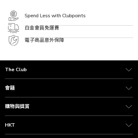
Spend Less with Clubpoints
白金會員免運費
電子商品意外保障
The Club
關於 The Club
合作夥伴
會籍
Citi The Club 信用卡
會籍及專屬禮遇
媒體中心
賺取積分
購物與獎賞
兌換禮遇
物流與配送
Club 積分助手
Club Shopping 商品領取站
HKT
積分兌換
退款政策
csl.