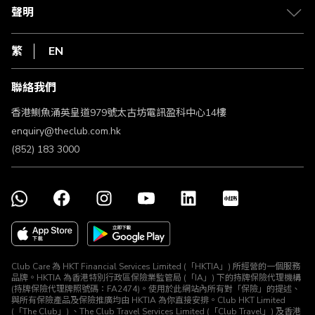
常見問題
1010
聲明
在線客服
網上行
私隱聲明
HKT
繁
EN
使用條款
條款及細則
聯絡我們
不歧視及不騷擾聲明
認可牌照及通告
香港鰂魚涌英皇道979號太古坊電訊盈科中心14樓
enquiry@theclub.com.hk
(852) 183 3000
Club Care 為 HKT Financial Services Limited (「HKTIA」) 所經營的一個服務
品牌。HKTIA 為香港特別行政區保險業監管局 (「IA」) 下的持牌保險代理機構
(持牌保險代理牌照號碼：FA2474)。使用於此網站內所有對「保險」的提述、
與所有保險產品及保險推廣均由 HKTIA 為你直接安排。Club HKT Limited
(「The Club」) 、The Club Travel Services Limited (「Club Travel」) 及香港