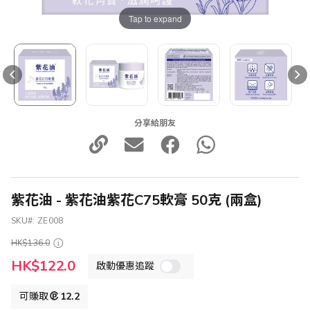
Tap to expand
分享給朋友
紫花油 - 紫花油紫花C75軟膏 50克 (兩盒)
SKU
ZE008
HK$136.0
特
HK$122.0
啟動優惠追蹤
殊
價
格
可賺取
12.2