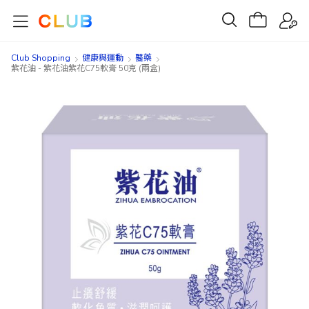
Club Shopping
健康與運動
醫藥
紫花油 - 紫花油紫花C75軟膏 50克 (兩盒)
Skip
Skip
to
to
the
the
end
beginning
of
of
the
the
images
images
gallery
gallery