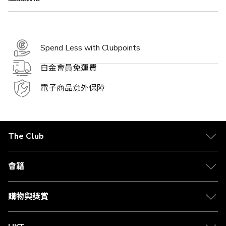
Spend Less with Clubpoints
白金會員免運費
電子商品意外保障
The Club
關於 The Club
合作夥伴
會籍
Citi The Club 信用卡
會籍及專屬禮遇
媒體中心
賺取積分
購物與獎賞
兌換禮遇
物流與配送
Club 積分助手
Club Shopping 商品領取站