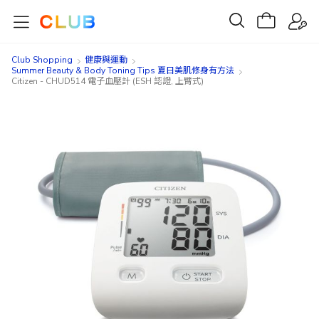
Club Shopping
健康與運動
Summer Beauty & Body Toning Tips 夏日美肌修身有方法
Citizen - CHUD514 電子血壓計 (ESH 認證, 上臂式)
Skip
Skip
to
to
the
the
end
beginning
of
of
the
the
images
images
gallery
gallery