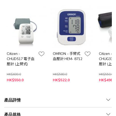
Citizen -
OMRON - 手臂式
Citizen -
CHUD517 電子血
血壓計 HEM- 8712
CHUG33
壓計 (上臂式)
壓計 (上臂
HK$600.0
HK$580.0
HK$550.0
特
特
特
HK$550.0
HK$522.0
HK$498.0
殊
殊
殊
價
價
價
格
格
格
產品詳情
產品規格