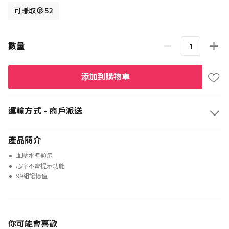
格
可賺取
52
數量
添加到購物車
運輸方式 - 商戶派送
產品簡介
血壓水準顯示
心率不齊提示功能
99組記憶值
你可能會喜歡