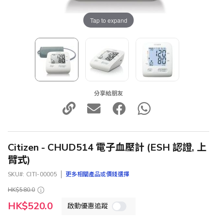
Tap to expand
分享給朋友
Citizen - CHUD514 電子血壓計 (ESH 認證, 上
臂式)
SKU
CITI-00005
更多相關產品或價錢選擇
HK$580.0
特
HK$520.0
啟動優惠追蹤
殊
價