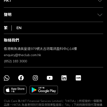
HKT
積分兌換
退款政策
csl.
常見問題
1010
聲明
在線客服
網上行
私隱聲明
HKT
繁
EN
使用條款
條款及細則
聯絡我們
不歧視及不騷擾聲明
認可牌照及通告
香港鰂魚涌英皇道979號太古坊電訊盈科中心14樓
enquiry@theclub.com.hk
(852) 183 3000
Club Care 為 HKT Financial Services Limited (「HKTIA」) 所經營的一個服務
品牌。HKTIA 為香港特別行政區保險業監管局 (「IA」) 下的持牌保險代理機構