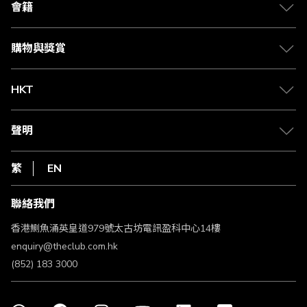
合作夥伴
會籍
Citi The Club 信用卡
會籍及專屬禮遇
媒體中心
賺取積分
購物與獎賞
兌換禮遇
物流與配送
Club 積分助手
Club Shopping 商品領取站
HKT
積分兌換
退款政策
csl.
常見問題
1010
聲明
在線客服
網上行
私隱聲明
HKT
繁
EN
使用條款
條款及細則
聯絡我們
不歧視及不騷擾聲明
認可牌照及通告
香港鰂魚涌英皇道979號太古坊電訊盈科中心14樓
enquiry@theclub.com.hk
(852) 183 3000