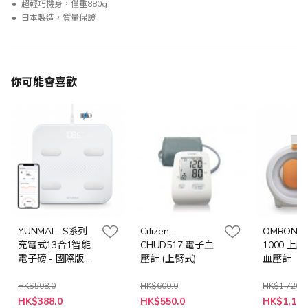
超輕巧機身，僅重880g
日本製造，質量保證
你可能會喜歡
YUNMAI - S系列
Citizen -
OMRON - 
充電式13合1智能
CHUD517 電子血
1000 上
電子磅 - 國際版
壓計 (上臂式)
血壓計【
[原廠行貨]
貨】
HK$508.0
HK$600.0
HK$1,720.0
特
特
特
HK$388.0
HK$550.0
HK$1,199