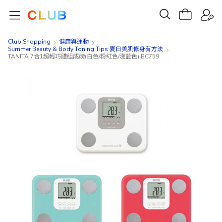
Club Shopping
健康與運動
Summer Beauty & Body Toning Tips 夏日美肌修身有方法
TANITA 7合1超輕巧體組成磅(白色/粉紅色/淺藍色) BC759
Skip
Skip
to
to
the
the
end
beginning
of
of
the
the
images
images
gallery
gallery