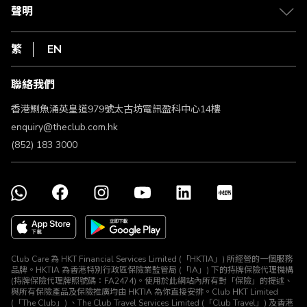
常見問題
1010
聲明
在線客服
網上行
私隱聲明
HKT
繁
EN
使用條款
條款及細則
聯絡我們
不歧視及不騷擾聲明
認可牌照及通告
香港鰂魚涌英皇道979號太古坊電訊盈科中心14樓
enquiry@theclub.com.hk
(852) 183 3000
Club Care 為 HKT Financial Services Limited (「HKTIA」) 所經營的一個服務
品牌。HKTIA 為香港特別行政區保險業監管局 (「IA」) 下的持牌保險代理機構
(持牌保險代理牌照號碼：FA2474)。使用於此網站內所有對「保險」的提述、
與所有保險產品及保險推廣均由 HKTIA 為你直接安排。Club HKT Limited
(「The Club」) 、The Club Travel Services Limited (「Club Travel」) 及香港