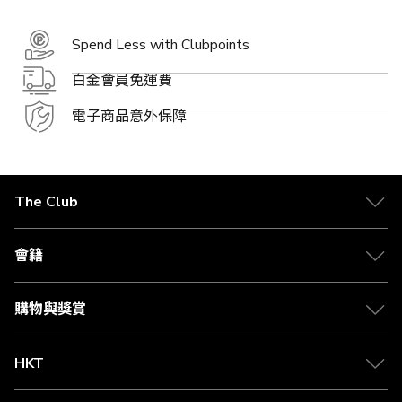
Spend Less with Clubpoints
白金會員免運費
電子商品意外保障
The Club
關於 The Club
合作夥伴
會籍
Citi The Club 信用卡
會籍及專屬禮遇
媒體中心
賺取積分
購物與獎賞
兌換禮遇
物流與配送
Club 積分助手
Club Shopping 商品領取站
HKT
積分兌換
退款政策
csl.