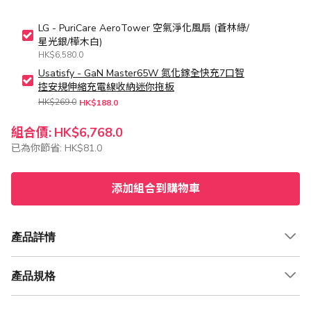
LG - PuriCare AeroTower 空氣淨化風扇 (蒼林綠/
星光銀/樺木白)
HK$6,580.0
Usatisfy - GaN Master65W 氮化鎵全快充7口智
控安規伸縮充電線收納迷你拖板
HK$269.0
HK$188.0
組合價:
HK$6,768.0
已為你節省:
HK$81.0
添加組合到購物車
產品詳情
產品規格