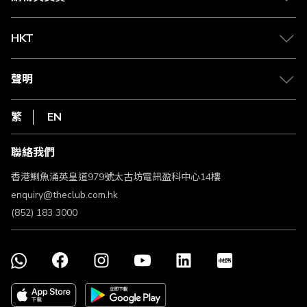
兌換禮遇
物流與配送
Club 積分助手
Club Shopping 商品領取站
HKT
積分兌換
退款政策
csl.
常見問題
1010
聲明
在線客服
網上行
私隱聲明
HKT
繁
EN
使用條款
條款及細則
聯絡我們
不歧視及不騷擾聲明
認可牌照及通告
香港鰂魚涌英皇道979號太古坊電訊盈科中心14樓
enquiry@theclub.com.hk
(852) 183 3000