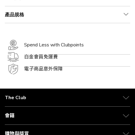
產品規格
Spend Less with Clubpoints
白金會員免運費
電子商品意外保障
The Club
關於 The Club
合作夥伴
會籍
Citi The Club 信用卡
會籍及專屬禮遇
媒體中心
賺取積分
購物與獎賞