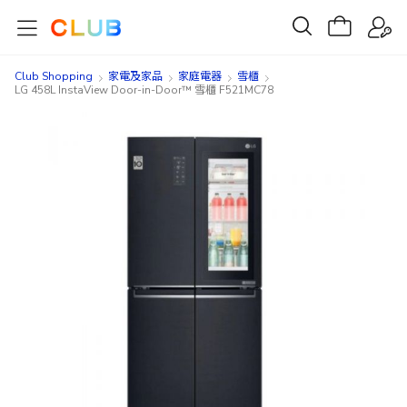
Club Shopping
家電及家品
家庭電器
雪櫃
LG 458L InstaView Door-in-Door™ 雪櫃 F521MC78
Skip
Skip
to
to
the
the
end
beginning
of
of
the
the
images
images
gallery
gallery