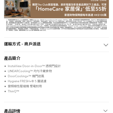
運輸方式 - 商戶派送
產品簡介
InstaView Door-in-Door™ 透視門設計
LINEARCooling™ 均勻冷藏食物
DoorCooling+™ 機門送風
Hygiene FRESH+® 5 層過濾
變頻線性壓縮機 慳電耐用
ThinQ™
產品詳情