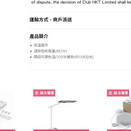
運輸方式 - 商戶派送
產品簡介
低溫運作
環保低耗電量(約2W)
兩段可調色溫(3000K暖色/6500K日光)
組合優惠
組合優惠