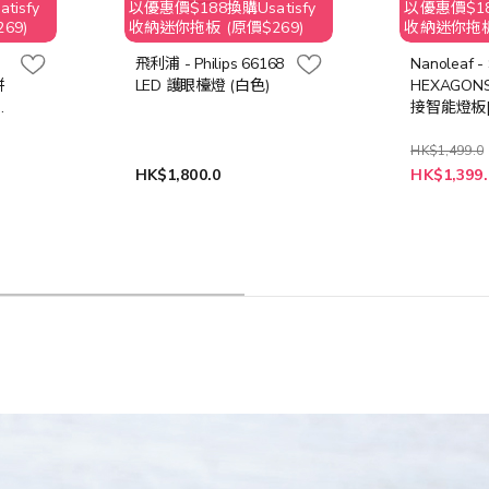
isfy
以優惠價$188換購Usatisfy
以優惠價$188
69)
收納迷你拖板 (原價$269)
收納迷你拖板 
飛利浦 - Philips 66168
Nanoleaf 
拼
LED 護眼檯燈 (白色)
HEXAGO
3
接智能燈板[
塊]
HK$1,499.0
特
HK$1,800.0
HK$1,399.
殊
價
格