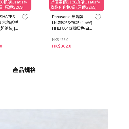
換購Usatisfy
以優惠價$188換購Usatisfy
(原價$269)
收納迷你拖板 (原價$269)
- SHAPES
Panasonic 樂聲牌 -
NS 六角形拼
LED鏡燈及檯燈 (4.5W)
起始裝][9
HHLT0640(粉紅色/白
色)
HK$428.0
0
HK$362.0
產品規格