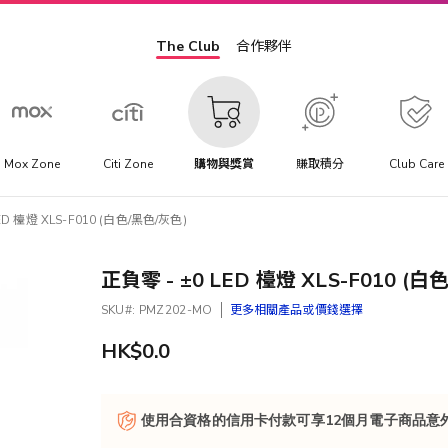
The Club
合作夥伴
Mox Zone
Citi Zone
購物與獎賞
賺取積分
Club Care
ED 檯燈 XLS-F010 (白色/黑色/灰色)
正負零 - ±0 LED 檯燈 XLS-F010 (白
SKU
PMZ202-MO
更多相關產品或價錢選擇
HK$0.0
使用合資格的信用卡付款可享12個月電子商品意