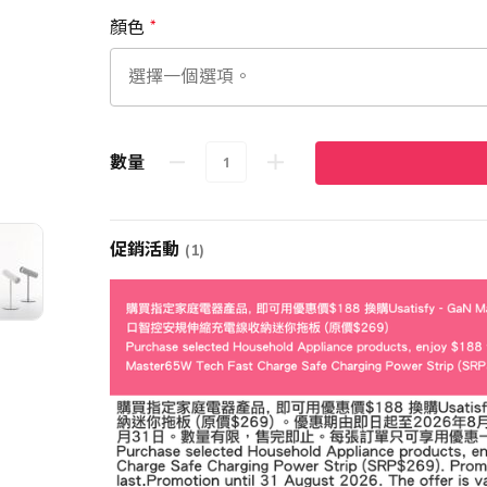
顏色
數量
促銷活動
(1)