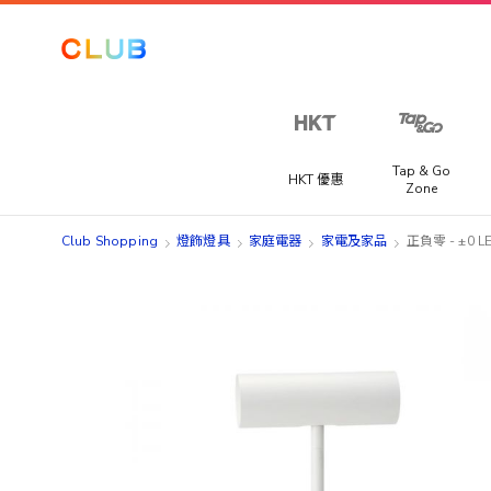
Tap & Go
HKT 優惠
Zone
Club Shopping
燈飾燈具
家庭電器
家電及家品
正負零 - ±0 L
Skip
Skip
to
to
the
the
end
beginning
of
of
the
the
images
images
gallery
gallery