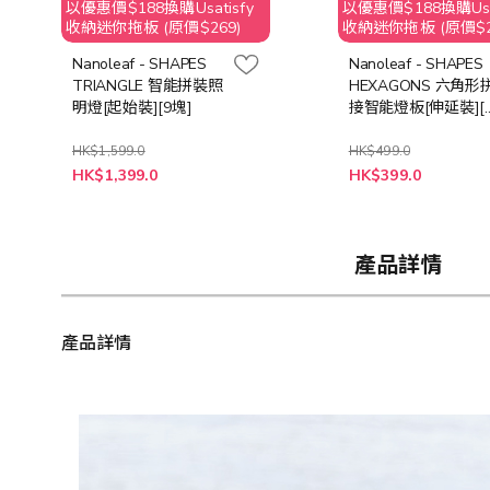
以優惠價$188換購Usatisfy
以優惠價$188換購Usat
收納迷你拖板 (原價$269)
收納迷你拖板 (原價$2
Nanoleaf - SHAPES
Nanoleaf - SHAPES
TRIANGLE 智能拼裝照
HEXAGONS 六角形
明燈[起始裝][9塊]
接智能燈板[伸延裝][
塊]
HK$1,599.0
HK$499.0
特
特
HK$1,399.0
HK$399.0
殊
殊
價
價
格
格
產品詳情
產品詳情