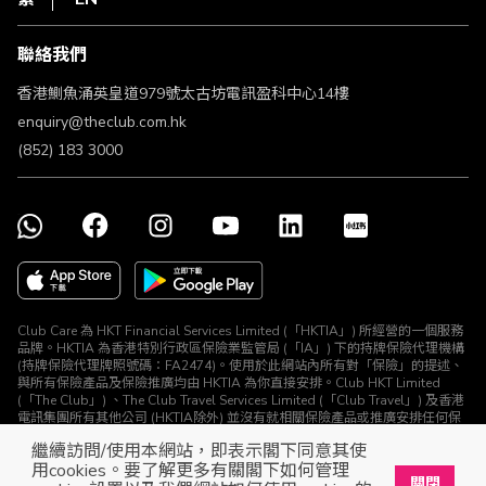
使用條款
條款及細則
聯絡我們
不歧視及不騷擾聲明
認可牌照及通告
香港鰂魚涌英皇道979號太古坊電訊盈科中心14樓
enquiry@theclub.com.hk
(852) 183 3000
Club Care 為 HKT Financial Services Limited (「HKTIA」) 所經營的一個服務
品牌。HKTIA 為香港特別行政區保險業監管局 (「IA」) 下的持牌保險代理機構
(持牌保險代理牌照號碼：FA2474)。使用於此網站內所有對「保險」的提述、
與所有保險產品及保險推廣均由 HKTIA 為你直接安排。Club HKT Limited
(「The Club」) 、The Club Travel Services Limited (「Club Travel」) 及香港
電訊集團所有其他公司 (HKTIA除外) 並沒有就相關保險產品或推廣安排任何保
險合約或進行其他受規管活動 (定義見《保險業條例》)。
繼續訪問/使用本網站，即表示閣下同意其使
© The Club 2026. 保留所有權利
用cookies。要了解更多有關閣下如何管理
關閉