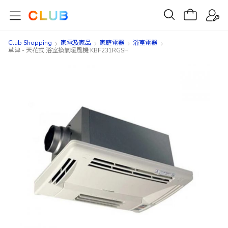
Club Shopping
家電及家品
家庭電器
浴室電器
草津 - 天花式 浴室換氣暖風機 KBF231RGSH
Skip
Skip
to
to
the
the
end
beginning
of
of
the
the
images
images
gallery
gallery