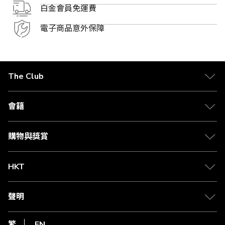
白金會員免運費
電子商品意外保障
The Club
關於 The Club
合作夥伴
會籍
Citi The Club 信用卡
會籍及專屬禮遇
媒體中心
賺取積分
購物與獎賞
兌換禮遇
物流與配送
Club 積分助手
Club Shopping 商品領取站
HKT
積分兌換
退款政策
csl.
常見問題
1010
聲明
在線客服
網上行
私隱聲明
HKT
繁
EN