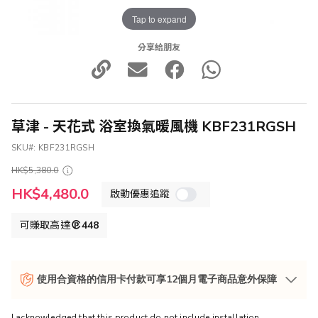
Tap to expand
分享給朋友
草津 - 天花式 浴室換氣暖風機 KBF231RGSH
SKU
KBF231RGSH
HK$5,380.0
特
HK$4,480.0
啟動優惠追蹤
殊
價
格
可賺取高達
448
使用合資格的信用卡付款可享12個月電子商品意外保障
I acknowledged that this product do not include installation