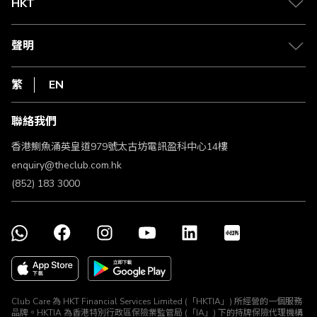
Club Shopping 商品領取站
HKT
積分兌換
退款政策
csl.
常見問題
1010
聲明
在線客服
網上行
私隱聲明
HKT
繁
EN
使用條款
條款及細則
聯絡我們
不歧視及不騷擾聲明
認可牌照及通告
香港鰂魚涌英皇道979號太古坊電訊盈科中心14樓
enquiry@theclub.com.hk
(852) 183 3000
Club Care 為 HKT Financial Services Limited (「HKTIA」) 所經營的一個服務
品牌。HKTIA 為香港特別行政區保險業監管局 (「IA」) 下的持牌保險代理機構