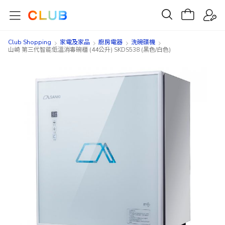
Club Shopping
家電及家品
廚房電器
洗碗碟機
山崎 第三代智能低溫消毒碗櫃 (44公升) SKDS538 (黑色/白色)
Skip
Skip
to
to
the
the
end
beginning
of
of
the
the
images
images
gallery
gallery