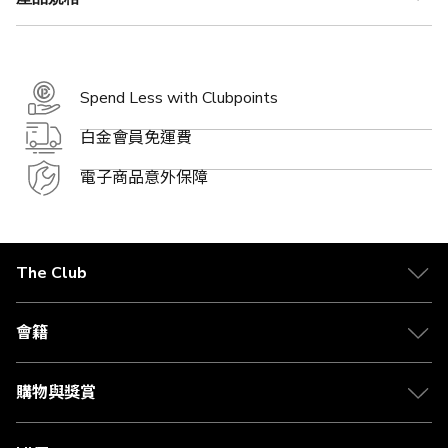
Spend Less with Clubpoints
白金會員免運費
電子商品意外保障
The Club
關於 The Club
合作夥伴
會籍
Citi The Club 信用卡
會籍及專屬禮遇
媒體中心
賺取積分
購物與獎賞
兌換禮遇
物流與配送
Club 積分助手