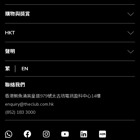
Citi The Club 信用卡
會籍及專屬禮遇
媒體中心
賺取積分
購物與獎賞
兌換禮遇
物流與配送
Club 積分助手
Club Shopping 商品領取站
HKT
積分兌換
退款政策
csl.
常見問題
1010
聲明
在線客服
網上行
私隱聲明
HKT
繁
EN
使用條款
條款及細則
聯絡我們
不歧視及不騷擾聲明
認可牌照及通告
香港鰂魚涌英皇道979號太古坊電訊盈科中心14樓
enquiry@theclub.com.hk
(852) 183 3000