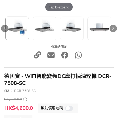
Tap to expand
分享給朋友
德國寶 - WiFi智能變頻DC摩打抽油煙機 DCR-
7508-SC
SKU
DCR-7508-SC
HK$5,750.0
特
HK$4,600.0
啟動優惠追蹤
殊
價