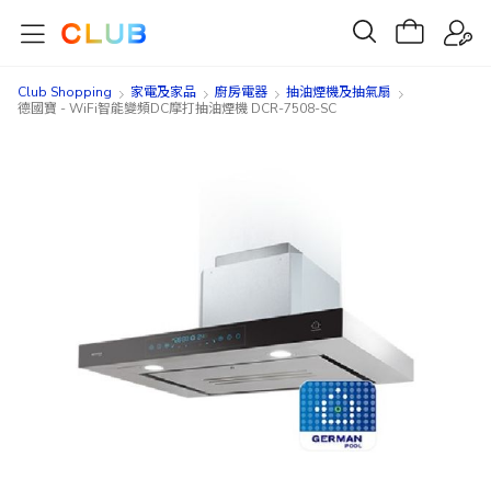
Club Shopping
家電及家品
廚房電器
抽油煙機及抽氣扇
德國寶 - WiFi智能變頻DC摩打抽油煙機 DCR-7508-SC
Skip
Skip
to
to
the
the
end
beginning
of
of
the
the
images
images
gallery
gallery