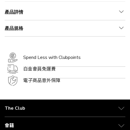
產品詳情
產品規格
Spend Less with Clubpoints
白金會員免運費
電子商品意外保障
The Club
關於 The Club
合作夥伴
會籍