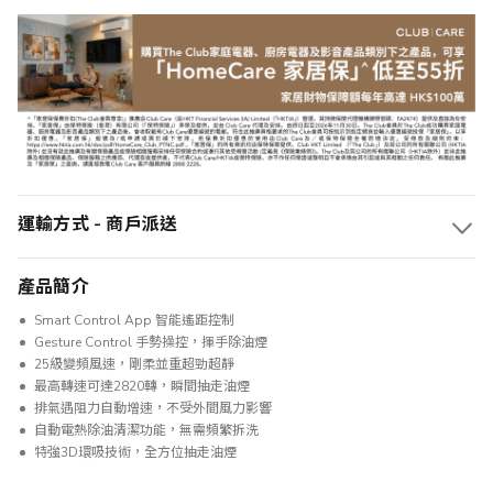
運輸方式 - 商戶派送
產品簡介
Smart Control App 智能遙距控制
Gesture Control 手勢操控，揮手除油煙
25級變頻風速，剛柔並重超勁超靜
最高轉速可達2820轉，瞬間抽走油煙
排氣遇阻力自動增速，不受外間風力影響
自動電熱除油清潔功能，無需頻繁拆洗
特強3D環吸技術，全方位抽走油煙