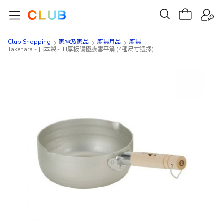
Club Shopping
家電及家品
廚具用品
廚具
Takehara - 日本製 - IH厚板陽極膜雪平鍋 (4種尺寸選擇)
Skip
Skip
to
to
the
the
end
beginning
of
of
the
the
images
images
gallery
gallery