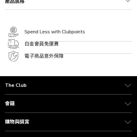
產品規格
Spend Less with Clubpoints
白金會員免運費
電子商品意外保障
The Club
關於 The Club
合作夥伴
會籍
Citi The Club 信用卡
會籍及專屬禮遇
媒體中心
賺取積分
購物與獎賞
兌換禮遇
物流與配送
Club 積分助手