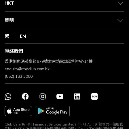
Club Shopping 商品領取站
HKT
積分兌換
退款政策
csl.
常見問題
1010
聲明
在線客服
網上行
私隱聲明
HKT
繁
EN
使用條款
條款及細則
聯絡我們
不歧視及不騷擾聲明
認可牌照及通告
香港鰂魚涌英皇道979號太古坊電訊盈科中心14樓
enquiry@theclub.com.hk
(852) 183 3000
Club Care 為 HKT Financial Services Limited (「HKTIA」) 所經營的一個服務