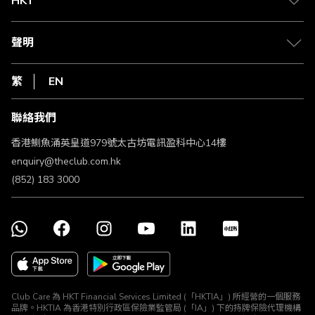
HKT
積分兌換
退款政策
csl.
常見問題
1010
聲明
在線客服
網上行
私隱聲明
HKT
繁
EN
使用條款
條款及細則
聯絡我們
不歧視及不騷擾聲明
認可牌照及通告
香港鰂魚涌英皇道979號太古坊電訊盈科中心14樓
enquiry@theclub.com.hk
(852) 183 3000
Club Care 為 HKT Financial Services Limited (「HKTIA」) 所經營的一個服務
品牌。HKTIA 為香港特別行政區保險業監管局 (「IA」) 下的持牌保險代理機構