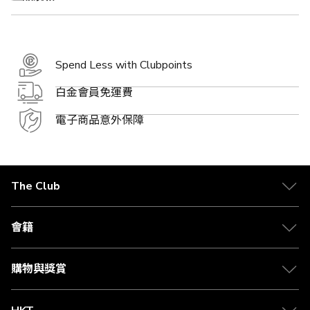
Spend Less with Clubpoints
白金會員免運費
電子商品意外保障
The Club
關於 The Club
合作夥伴
會籍
Citi The Club 信用卡
會籍及專屬禮遇
媒體中心
賺取積分
購物與獎賞
兌換禮遇
物流與配送
Club 積分助手
Club Shopping 商品領取站