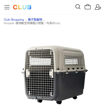
Club Shopping
親子及寵物
Hoopet -寵物航空飛機籠(5號籠｜內長85cm)
Skip
Skip
to
to
the
the
end
beginning
of
of
the
the
images
images
gallery
gallery