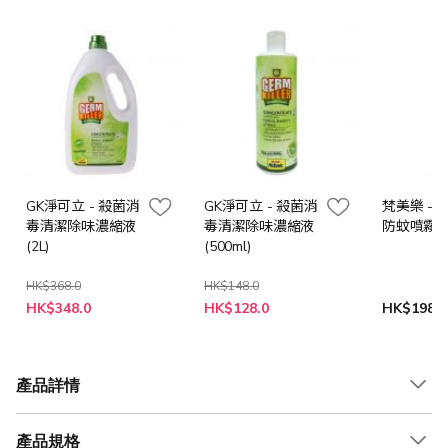
GK淨可立 - 殺菌消
GK淨可立 - 殺菌消
梵美樂 - 
毒清潔除味濃縮液
毒清潔除味濃縮液
防蚊噴霧 (2
(2L)
(500ml)
HK$368.0
HK$148.0
特
特
HK$348.0
HK$128.0
HK$198.0
殊
殊
價
價
格
格
產品詳情
產品規格