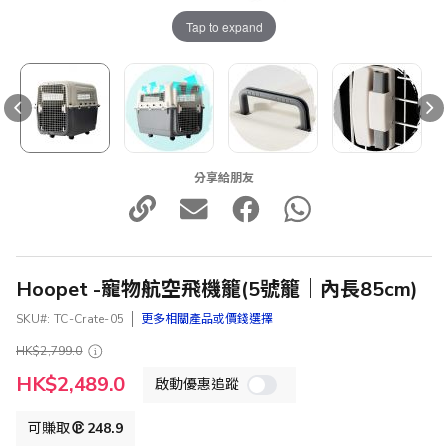
Tap to expand
分享給朋友
Hoopet -寵物航空飛機籠(5號籠｜內長85cm)
SKU
TC-Crate-05
更多相關產品或價錢選擇
HK$2,799.0
特
HK$2,489.0
啟動優惠追蹤
殊
價
格
可賺取
248.9