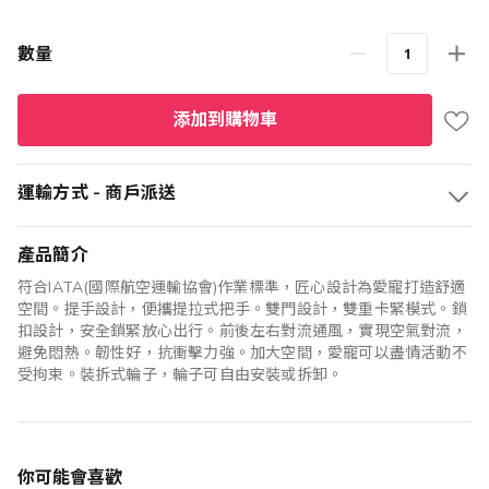
數量
添加到購物車
運輸方式 - 商戶派送
產品簡介
符合IATA(國際航空運輸協會)作業標準，匠心設計為愛寵打造舒適
空間。提手設計，便攜提拉式把手。雙門設計，雙重卡緊模式。鎖
扣設計，安全鎖緊放心出行。前後左右對流通風，實現空氣對流，
避免悶熱。韌性好，抗衝擊力強。加大空間，愛寵可以盡情活動不
受拘束。裝拆式輪子，輪子可自由安裝或拆卸。
你可能會喜歡