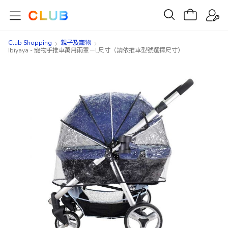
Club Shopping
親子及寵物
Ibiyaya - 寵物手推車萬用雨罩－L尺寸（請依推車型號選擇尺寸）
Skip
Skip
to
to
the
the
end
beginning
of
of
the
the
images
images
gallery
gallery