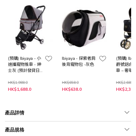
(預購) Ibiyaya - 小
Ibiyaya - 探索者肩
(預購) Ibiy
速攜寵物推車 - 紳
後背寵物包 -灰色
爵號鋁合
士灰 (預計發貸日
車 – 奢華
期 : 14日內送貨)
發貸日期 :
送貨)
HK$1,988.0
HK$658.0
HK$2,688.0
特
特
特
HK$1,688.0
HK$638.0
HK$2,388
殊
殊
殊
價
價
價
格
格
格
產品詳情
產品規格