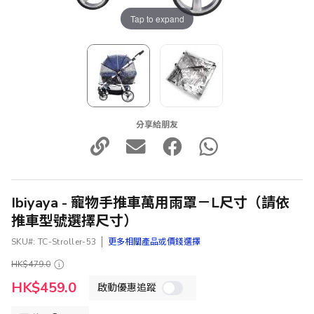
Tap to expand
分享給朋友
Ibiyaya - 寵物手推車萬用雨罩－L尺寸（請依
推車型號選擇尺寸）
SKU
TC-Stroller-53
更多相關產品或價錢選擇
HK$479.0
特
HK$459.0
啟動優惠追蹤
殊
價