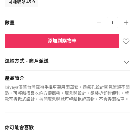
格
可賺取
45.9
數量
添加到購物車
運輸方式 - 商戶派送
產品簡介
Ibiyaya優質台灣寵物手推車萬用雨罩套，透氣孔設計空氣流通不悶
熱，可輕鬆摺疊收納方便攜帶，魔鬼氈設計，組裝拆卸皆便利，新
款可拆掀式設計，拉開魔鬼氈就可輕鬆抱起寵物，不會弄濕推車。
你可能會喜歡