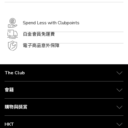
Spend Less with Clubpoints
白金會員免運費
電子商品意外保障
The Club
關於 The Club
合作夥伴
會籍
Citi The Club 信用卡
會籍及專屬禮遇
媒體中心
賺取積分
購物與獎賞
兌換禮遇
物流與配送
Club 積分助手
Club Shopping 商品領取站
HKT