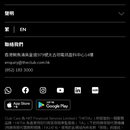
積分兌換
退款政策
csl.
常見問題
1010
聲明
在線客服
網上行
私隱聲明
HKT
繁
EN
使用條款
條款及細則
聯絡我們
不歧視及不騷擾聲明
認可牌照及通告
香港鰂魚涌英皇道979號太古坊電訊盈科中心14樓
enquiry@theclub.com.hk
(852) 183 3000
Club Care 為 HKT Financial Services Limited (「HKTIA」) 所經營的一個服務
品牌。HKTIA 為香港特別行政區保險業監管局 (「IA」) 下的持牌保險代理機構
(持牌保險代理牌照號碼：FA2474)。使用於此網站內所有對「保險」的提述、