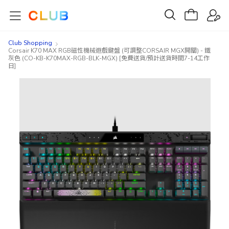
Club Shopping
Corsair K70 MAX RGB磁性機械遊戲鍵盤 (可調整CORSAIR MGX開關) - 鐵
灰色 (CO-KB-K70MAX-RGB-BLK-MGX) [免費送貨/預計送貨時間7-14工作
日]
Skip
Skip
to
to
the
the
end
beginning
of
of
the
the
images
images
gallery
gallery