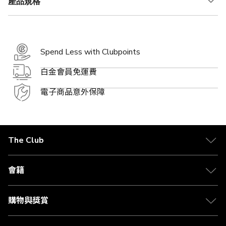
產品規格
Spend Less with Clubpoints
白金會員免運費
電子商品意外保障
The Club
關於 The Club
合作夥伴
會籍
Citi The Club 信用卡
會籍及專屬禮遇
媒體中心
賺取積分
購物與獎賞
兌換禮遇
物流與配送
Club 積分助手