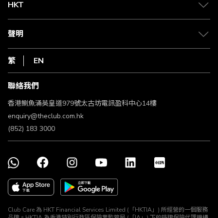
Club Shopping 商品領取站
HKT
積分兌換
退款政策
csl.
常見問題
1010
聲明
在線客服
網上行
私隱聲明
HKT
繁
EN
使用條款
條款及細則
聯絡我們
不歧視及不騷擾聲明
認可牌照及通告
香港鰂魚涌英皇道979號太古坊電訊盈科中心14樓
enquiry@theclub.com.hk
(852) 183 3000
Club Care 為 HKT Financial Services Limited (「HKTIA」) 所經營的一個服務
品牌。HKTIA 為香港特別行政區保險業監管局 (「IA」) 下的持牌保險代理機構