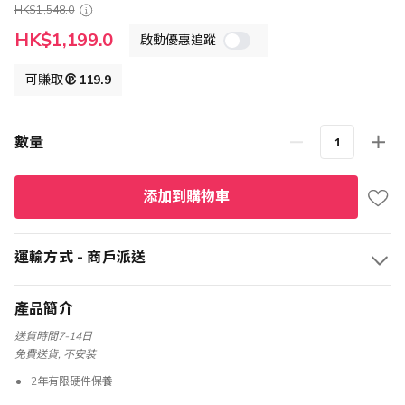
HK$1,548.0
特
HK$1,199.0
啟動優惠追蹤
殊
價
格
可賺取
119.9
數量
添加到購物車
運輸方式 - 商戶派送
產品簡介
送貨時間7-14日
免費送貨, 不安装
2年有限硬件保養