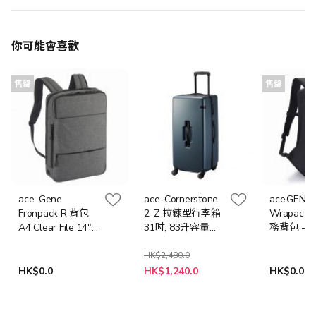
你可能會喜歡
售罄
售罄
ace. Gene
ace. Cornerstone
ace.GENE 
Fronpack R 背包
2-Z 拉鍊型行李箱
Wrapac ai
A4 Clear File 14"
31吋, 83升容量
務背包 - 15
PC (黑色/藍色)
(白色/Gunmetallic)
PC (黑色/
HK$2,480.0
HK$0.0
HK$1,240.0
HK$0.0