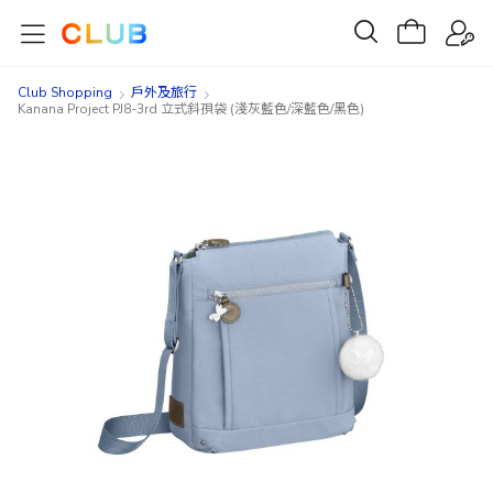
Club Shopping
戶外及旅行
Kanana Project PJ8-3rd 立式斜孭袋 (淺灰藍色/深藍色/黑色)
Skip
Skip
to
to
the
the
end
beginning
of
of
the
the
images
images
gallery
gallery