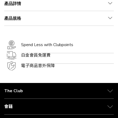
產品詳情
產品規格
Spend Less with Clubpoints
白金會員免運費
電子商品意外保障
The Club
關於 The Club
合作夥伴
會籍
Citi The Club 信用卡
會籍及專屬禮遇