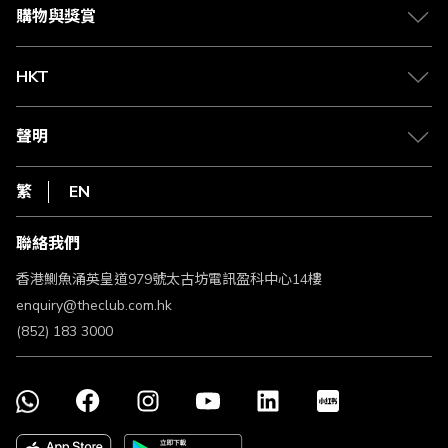
媒體中心
賺取積分
購物與獎賞
兌換禮遇
物流與配送
Club 積分助手
Club Shopping 商品領取站
HKT
積分兌換
退款政策
csl.
常見問題
1010
聲明
在線客服
網上行
私隱聲明
HKT
繁
EN
使用條款
條款及細則
聯絡我們
不歧視及不騷擾聲明
認可牌照及通告
香港鰂魚涌英皇道979號太古坊電訊盈科中心14樓
enquiry@theclub.com.hk
(852) 183 3000