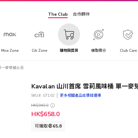
The Club
合作夥伴
Mox Zone
Citi Zone
購物與獎賞
賺取積分
Club Care
桶 單一麥芽威士忌
Kavalan 山川首席 雪莉風味桶 單一
SKU
GT102
更多相關產品或價錢選擇
HK$940.0
特
HK$658.0
殊
價
可賺取
65.8
格