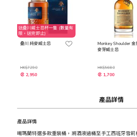
送叠川威士忌杯一隻 (數量有
限，送完即止)
叠川 純麥威士忌
Monkey Shoulder 
麥芽威士忌
HK$729.0
HK$568.0
特
特
2,950
1,700
殊
殊
價
價
格
格
產品詳情
產品詳情
噶瑪蘭特選多款重裝桶，將酒液過桶至手工西班牙雪莉