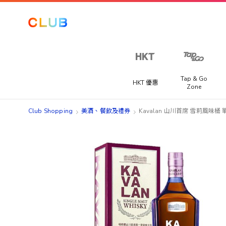
Tap & Go
HKT 優惠
Zone
Club Shopping
美酒、餐飲及禮券​
Kavalan 山川首席 雪莉風味
Skip
Skip
to
to
the
the
end
beginning
of
of
the
the
images
images
gallery
gallery