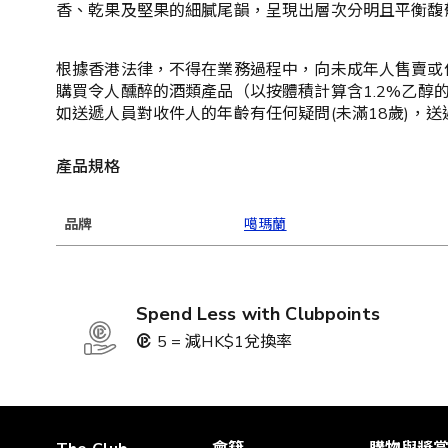
香、乾果及堅果的細膩尾韻，呈現出層次分明且平衡馥
根據香港法律，不得在業務過程中，向未成年人售賣或
購買令人醺醉的酒類產品（以按體積計算含1.2%乙醇
如送遞人員對收件人的年齡有任何疑問(未滿18歲)，
產品規格
品牌
噶瑪蘭
Spend Less with Clubpoints
5 = 減HK$1兌換率