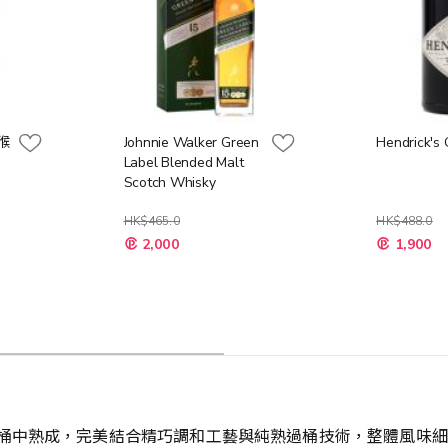
金猴
Johnnie Walker Green
Hendrick's 
Label Blended Malt
Scotch Whisky
HK$465.0
HK$488.0
特
特
2,000
1,900
殊
殊
價
價
格
格
桶中熟成，完美結合精巧調和工藝與純熟過桶技術，整體風味細