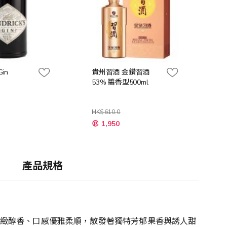
Gin
貴州習酒 金鑽習酒
53% 醬香型500ml
HK$610.0
特
1,950
殊
價
格
產品規格
緻醇香、口感優雅柔順，散發著獨特芳郁果香與誘人甜