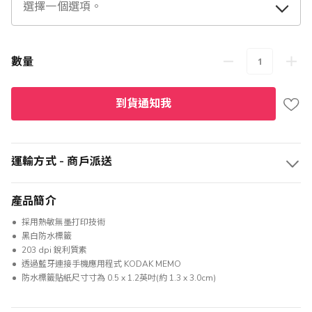
數量
到貨通知我
運輸方式 - 商戶派送
產品簡介
採用熱敏無墨打印技術
黑白防水標籤
203 dpi 銳利質素
透過藍牙連接手機應用程式 KODAK MEMO
防水標籤貼紙尺寸寸為 0.5 x 1.2英吋(約 1.3 x 3.0cm)