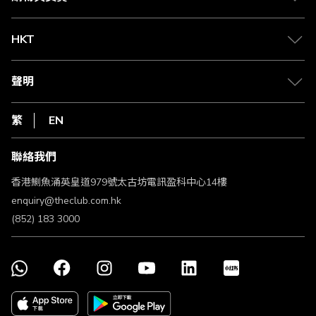
兌換禮遇
物流與配送
Club 積分助手
Club Shopping 商品領取站
HKT
積分兌換
退款政策
csl.
常見問題
1010
聲明
在線客服
網上行
私隱聲明
HKT
繁
EN
使用條款
條款及細則
聯絡我們
不歧視及不騷擾聲明
認可牌照及通告
香港鰂魚涌英皇道979號太古坊電訊盈科中心14樓
enquiry@theclub.com.hk
(852) 183 3000