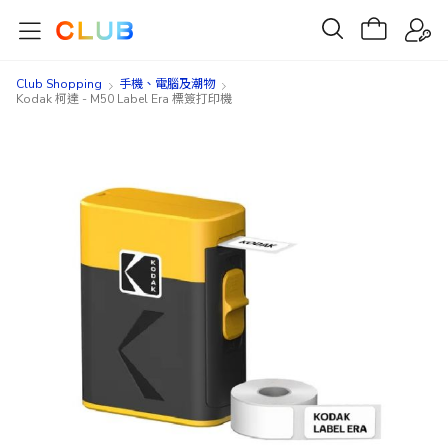
Club Shopping
手機、電腦及潮物
Kodak 柯達 - M50 Label Era 標簽打印機
Skip
Skip
to
to
the
the
end
beginning
of
of
the
the
images
images
gallery
gallery