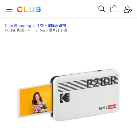
Club Shopping
手機、電腦及潮物
Kodak 柯達 - Mini 2 Retro 相片打印機
Skip
Skip
to
to
the
the
end
beginning
of
of
the
the
images
images
gallery
gallery