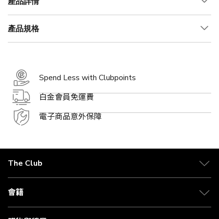
產品詳情
產品規格
Spend Less with Clubpoints
白金會員免運費
電子商品意外保障
The Club
關於 The Club
合作夥伴
會籍
Citi The Club 信用卡
會籍及專屬禮遇
媒體中心