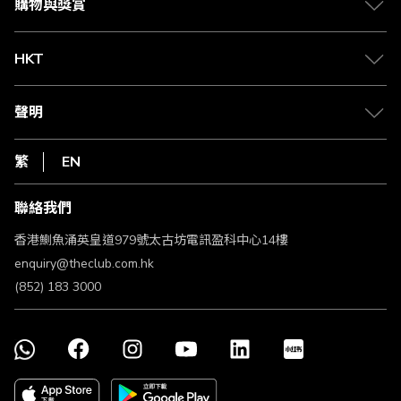
賺取積分
購物與獎賞
兌換禮遇
物流與配送
Club 積分助手
Club Shopping 商品領取站
HKT
積分兌換
退款政策
csl.
常見問題
1010
聲明
在線客服
網上行
私隱聲明
HKT
繁
EN
使用條款
條款及細則
聯絡我們
不歧視及不騷擾聲明
認可牌照及通告
香港鰂魚涌英皇道979號太古坊電訊盈科中心14樓
enquiry@theclub.com.hk
(852) 183 3000