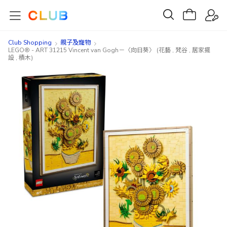
Club Shopping
親子及寵物
LEGO® - ART 31215 Vincent van Gogh－〈向日葵〉 (花藝 , 梵谷 , 居家擺
設 , 積木)
Skip
Skip
to
to
the
the
end
beginning
of
of
the
the
images
images
gallery
gallery