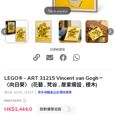
Tap to expand
分享給朋友
LEGO® - ART 31215 Vincent van Gogh－
〈向日葵〉 (花藝 , 梵谷 , 居家擺設 , 積木)
SKU
LEGO_31215
更多相關產品或價錢選擇
HK$1,519.0
特
HK$1,444.0
啟動優惠追蹤
殊
價