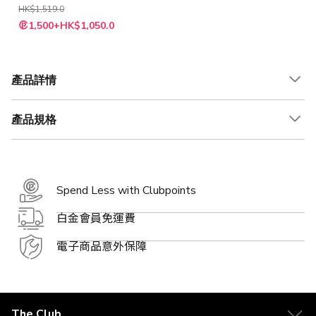
谷 , 居家擺設 , 積
HK$1,519.0
特
木)
1,500+HK$1,050.0
殊
價
格
產品詳情
產品規格
Spend Less with Clubpoints
白金會員免運費
電子商品意外保障
The Club