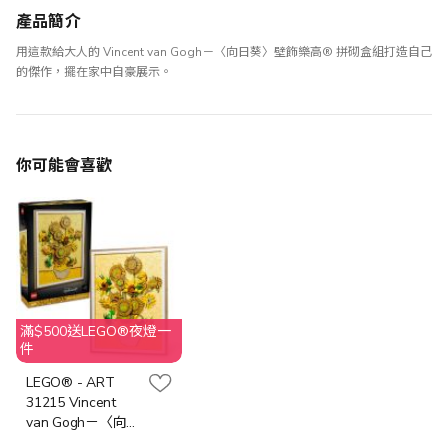
產品簡介
用這款給大人的 Vincent van Gogh－〈向日葵〉壁飾樂高® 拼砌盒組打造自己
的傑作，擺在家中自豪展示。
你可能會喜歡
滿$500送LEGO®夜燈一
件
LEGO® - ART
31215 Vincent
van Gogh－〈向
日葵〉 (花藝 , 梵