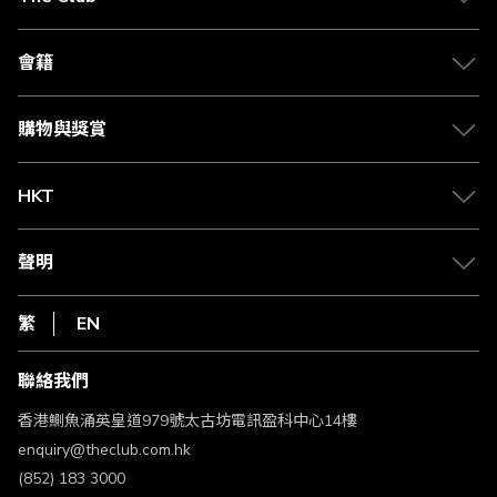
關於 The Club
合作夥伴
會籍
Citi The Club 信用卡
會籍及專屬禮遇
媒體中心
賺取積分
購物與獎賞
兌換禮遇
物流與配送
Club 積分助手
Club Shopping 商品領取站
HKT
積分兌換
退款政策
csl.
常見問題
1010
聲明
在線客服
網上行
私隱聲明
HKT
繁
EN
使用條款
條款及細則
聯絡我們
不歧視及不騷擾聲明
認可牌照及通告
香港鰂魚涌英皇道979號太古坊電訊盈科中心14樓
enquiry@theclub.com.hk
(852) 183 3000