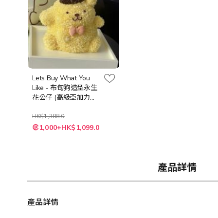
Lets Buy What You
Like - 布甸狗造型永生
花公仔 (高級亞加力膠
盒) 附送LED 燈串 + 隨
機心意卡
HK$1,388.0
特
1,000+HK$1,099.0
殊
價
格
產品詳情
產品詳情