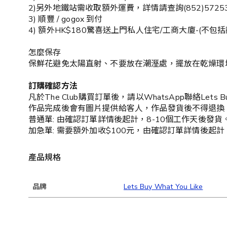
2)另外地鐵站需收取額外運費，詳情請查詢(852)57253
3) 順豐 / gogox 到付
4) 額外HK$180驚喜送上門私人住宅/工商大廈-(不包
怎麼保存
保鮮花避免太陽直射、不要放在潮溼處，擺放在乾燥環
訂購確認方法
凡於The Club購買訂單後，請以WhatsApp聯絡Lets Buy
作品完成後會有圖片提供給客人，作品發貨後不得退換
普通單: 由確認訂單詳情後起計，8-10個工作天後發貨
加急單: 需要額外加收$100元，由確認訂單詳情後起計
產品規格
品牌
Lets Buy What You Like