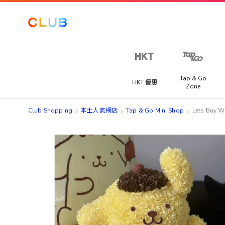
Tap & Go
HKT 優惠
Zone
Club Shopping
本土人氣網店
Tap & Go Mini Shop
Lets Bu
Skip
Skip
to
to
the
the
end
beginning
of
of
the
the
images
images
gallery
gallery