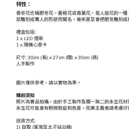
特性：
香皂花也稱肥皂花、番梘花或香薰花，是人造花的一種
菜雕刻成驚人的形狀而聞名，後來甚至會把肥皂雕刻成
禮盒包括:
1 x LED 燈串
1 x 隨機心意卡
尺寸: 30cm (長) x 27cm (闊) x 30cm (高)
人手製作
圖片僅供參考，請以實物為準。
購前須知
照片為實品拍攝，由於手工製作及獨一無二的永生花材
永生花可能會有輕微瑕疵和色差，完美主義者請考慮仔
送貨方式:
1) 自取 (荃灣至太子站沿線)