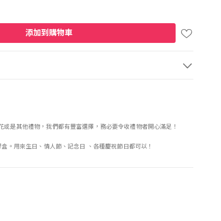
添加到購物車
生花或是其他禮物，我們都有豐富選擇，務必要令收禮物者開心滿足！
膠盒。用來生日、情人節、記念日 、各種慶祝節日都可以！