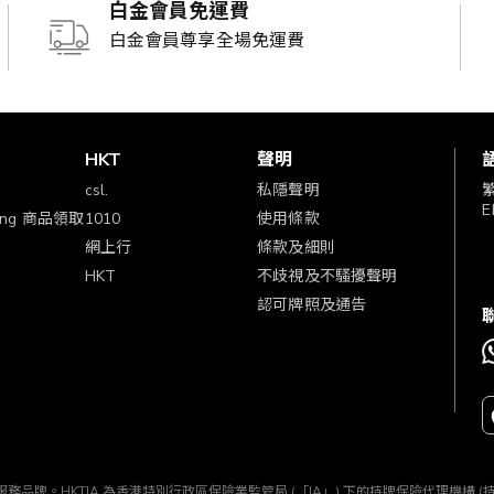
白金會員免運費
白金會員尊享全場免運費
賞
HKT
聲明
csl.
私隱聲明
E
ping 商品領取
1010
使用條款
網上行
條款及細則
HKT
不歧視及不騷擾聲明
認可牌照及通告
TIA」) 所經營的一個服務品牌。HKTIA 為香港特別行政區保險業監管局 (「IA」) 下的持牌保險代理機