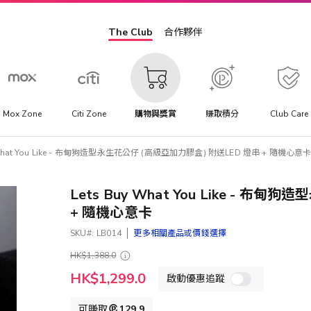
The Club
合作夥伴
Mox Zone
Citi Zone
購物與獎賞
賺取積分
Club Care
y What You Like - 布甸狗造型永生花公仔 (高級亞加力膠盒) 附送LED 燈串 + 隨機心意
Lets Buy What You Like - 
+ 隨機心意卡
SKU
LB014
更多相關產品或價錢選擇
HK$1,388.0
特
HK$1,299.0
啟動優惠追蹤
殊
價
格
可賺取
129.9