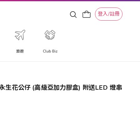
登入/註冊
旅遊
Club Biz
卡
布甸狗造型永生花公仔 (高級亞加力膠盒) 附送LED 燈串