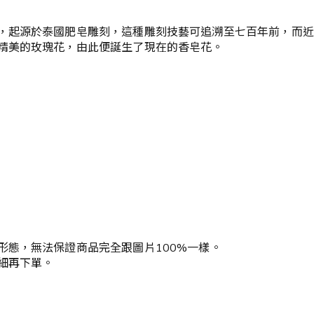
，起源於泰國肥皂雕刻，這種雕刻技藝可追溯至七百年前，而近代
精美的玫瑰花，由此便誕生了現在的香皂花。
形態，無法保證商品完全跟圖片100%一樣。
細再下單。