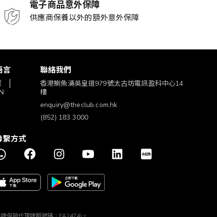
電子商品意外保障
供應商保養以外的額外意外保障
語言
聯絡我們
繁
香港鰂魚涌英皇道979號太古坊電訊盈科中心14
N
樓
enquiry@theclub.com.hk
(852) 183 3000
聯繫方式
構 (持牌保險代理牌照號碼：FA2474)。