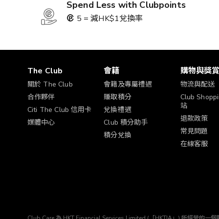
Spend Less with Clubpoints
5 = 減HK$1兌換率
The Club
會籍
購物與獎
關於 The Club
會籍及專屬禮遇
物流與配送
合作夥伴
賺取積分
Club Shop
站
Citi The Club 信用卡
兌換禮遇
退款政策
媒體中心
Club 積分助手
常見問題
積分兌換
在線客服
Club Care 為 HKT Financial Services Limited (「HK