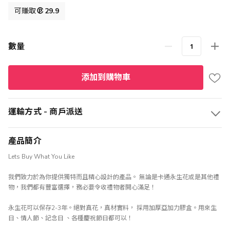
格
可賺取
29.9
數量
添加到購物車
運輸方式 - 商戶派送
產品簡介
Lets Buy What You Like
我們致力於為你提供獨特而且精心設計的產品。 無論是卡通永生花或是其他禮
物，我們都有豐富選擇，務必要令收禮物者開心滿足！
永生花可以保存2-3年。絕對真花，真材實料， 採用加厚亞加力膠盒。用來生
日、情人節、記念日 、各種慶祝節日都可以！