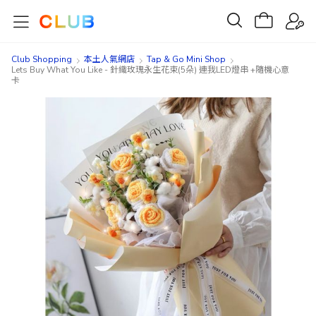
Club Shopping
本土人氣網店
Tap & Go Mini Shop
Lets Buy What You Like - 針織玫瑰永生花束(5朵) 連我LED燈串 +隨機心意
卡
Skip
Skip
to
to
the
the
end
beginning
of
of
the
the
images
images
gallery
gallery