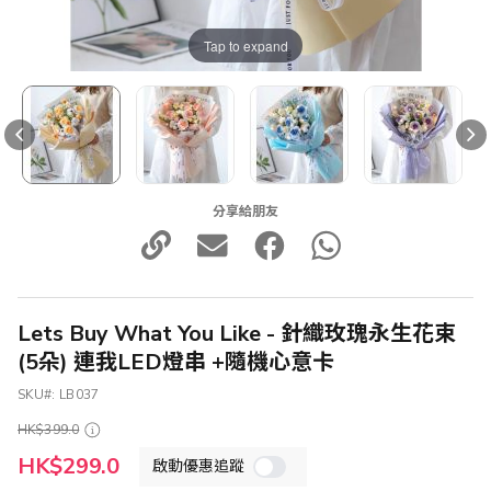
Tap to expand
分享給朋友
Lets Buy What You Like - 針織玫瑰永生花束
(5朵) 連我LED燈串 +隨機心意卡
SKU
LB037
HK$399.0
特
HK$299.0
啟動優惠追蹤
殊
價