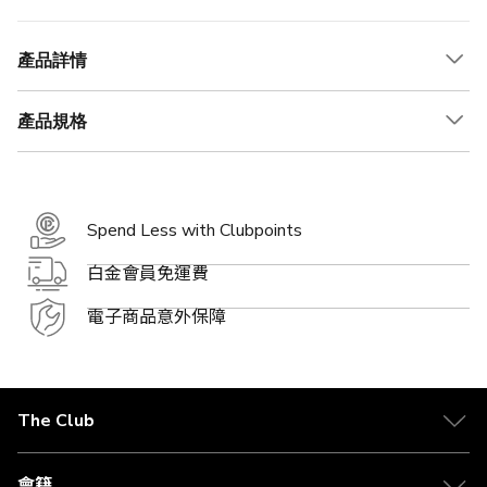
產品詳情
產品規格
Spend Less with Clubpoints
白金會員免運費
電子商品意外保障
The Club
關於 The Club
合作夥伴
會籍