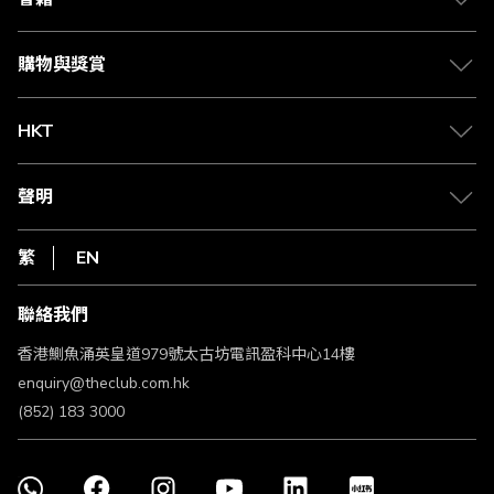
Citi The Club 信用卡
會籍及專屬禮遇
媒體中心
賺取積分
購物與獎賞
兌換禮遇
物流與配送
Club 積分助手
Club Shopping 商品領取站
HKT
積分兌換
退款政策
csl.
常見問題
1010
聲明
在線客服
網上行
私隱聲明
HKT
繁
EN
使用條款
條款及細則
聯絡我們
不歧視及不騷擾聲明
認可牌照及通告
香港鰂魚涌英皇道979號太古坊電訊盈科中心14樓
enquiry@theclub.com.hk
(852) 183 3000