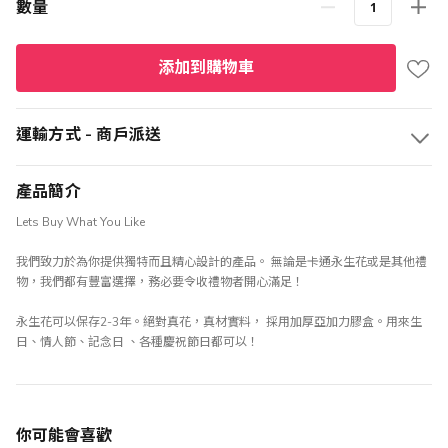
數量
添加到購物車
運輸方式 - 商戶派送
產品簡介
Lets Buy What You Like
我們致力於為你提供獨特而且精心設計的產品。 無論是卡通永生花或是其他禮
物，我們都有豐富選擇，務必要令收禮物者開心滿足！
永生花可以保存2-3年。絕對真花，真材實料， 採用加厚亞加力膠盒。用來生
日、情人節、記念日 、各種慶祝節日都可以！
你可能會喜歡