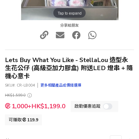
Tap to expand
分享給朋友
Lets Buy What You Like - StellaLou 造型永
生花公仔 (高級亞加力膠盒) 附送LED 燈串 + 隨
機心意卡
SKU
CR-LB004
更多相關產品或價錢選擇
HK$1,599.0
特
1,000+HK$1,199.0
啟動優惠追蹤
殊
價
格
可賺取
119.9