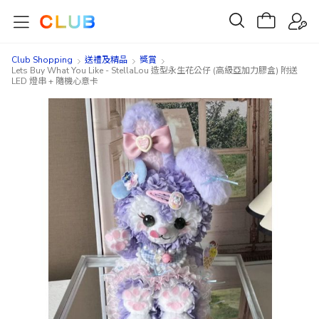
Club Shopping
送禮及精品
獎賞
Lets Buy What You Like - StellaLou 造型永生花公仔 (高級亞加力膠盒) 附送
LED 燈串 + 隨機心意卡
Skip
Skip
to
to
the
the
end
beginning
of
of
the
the
images
images
gallery
gallery