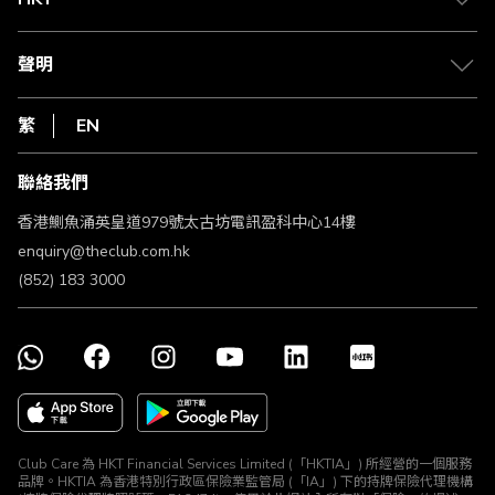
積分兌換
退款政策
csl.
常見問題
1010
聲明
在線客服
網上行
私隱聲明
HKT
繁
EN
使用條款
條款及細則
聯絡我們
不歧視及不騷擾聲明
認可牌照及通告
香港鰂魚涌英皇道979號太古坊電訊盈科中心14樓
enquiry@theclub.com.hk
(852) 183 3000
Club Care 為 HKT Financial Services Limited (「HKTIA」) 所經營的一個服務
品牌。HKTIA 為香港特別行政區保險業監管局 (「IA」) 下的持牌保險代理機構