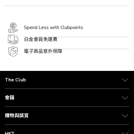
Spend Less with Clubpoints
白金會員免運費
電子商品意外保障
The Club
關於 The Club
合作夥伴
會籍
Citi The Club 信用卡
會籍及專屬禮遇
媒體中心
賺取積分
購物與獎賞
兌換禮遇
物流與配送
Club 積分助手
Club Shopping 商品領取站
HKT