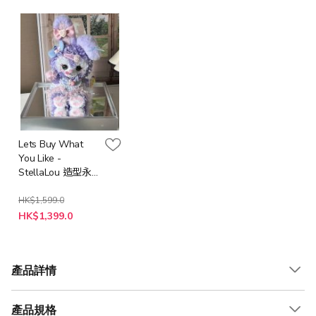
Lets Buy What
You Like -
StellaLou 造型永
生花公仔 (高級亞
加力膠盒) 附送
HK$1,599.0
特
LED 燈串 + 隨機心
HK$1,399.0
殊
意卡
價
格
產品詳情
產品規格