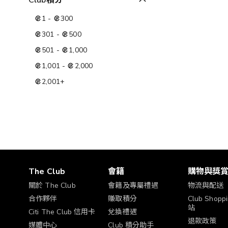
Club積分
1
-
300
301
-
500
501
-
1,000
1,001
-
2,000
2,001
+
The Club
會籍
購物與獎
關於 The Club
會籍及專屬禮遇
物流與配送
合作夥伴
賺取積分
Club Shop
站
Citi The Club 信用卡
兌換禮遇
退款政策
媒體中心
Club 積分助手