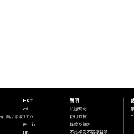
賞
HKT
聲明
csl.
私隱聲明
E
ping 商品領取
1010
使用條款
網上行
條款及細則
HKT
不歧視及不騷擾聲明