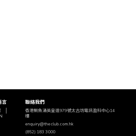
語言
聯絡我們
繁
香港鰂魚涌英皇道979號太古坊電訊盈科中心14
N
樓
enquiry@theclub.com.hk
(852) 183 3000