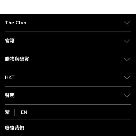
The Club
關於 The Club
合作夥伴
會籍
Citi The Club 信用卡
會籍及專屬禮遇
媒體中心
賺取積分
購物與獎賞
兌換禮遇
物流與配送
Club 積分助手
Club Shopping 商品領取站
HKT
積分兌換
退款政策
csl.
常見問題
1010
聲明
在線客服
網上行
私隱聲明
HKT
繁
EN
使用條款
條款及細則
聯絡我們
不歧視及不騷擾聲明