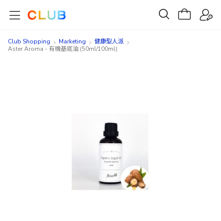
Club Shopping
Marketing
健康型人派
Aster Aroma - 有機基底油 (50ml/100ml)
Skip
Skip
to
to
the
the
end
beginning
of
of
the
the
images
images
gallery
gallery