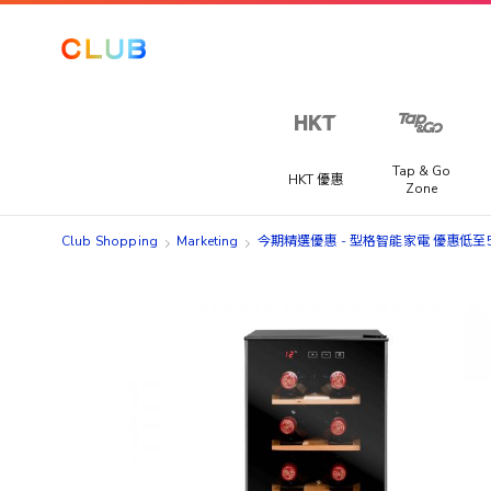
Tap & Go
HKT 優惠
Zone
Club Shopping
Marketing
今期精選優惠 - 型格智能家電 優惠低至55
Skip
Skip
to
to
the
the
end
beginning
of
of
the
the
images
images
gallery
gallery