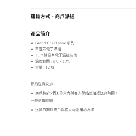
運輸方式 - 商戶派送
產品簡介
Grand Cru Classe 系列
單溫區電子酒櫃
TE™ 雙晶片電子溫控技術
溫度範圍 : 8°C - 18°C
容量 : 12 瓶
預約送貨安排:
商戶將於5個工作天內與客人聯絡並確認送貨時間。
一般送貨時間:
送貨日期以商戶與客人電話確認為準