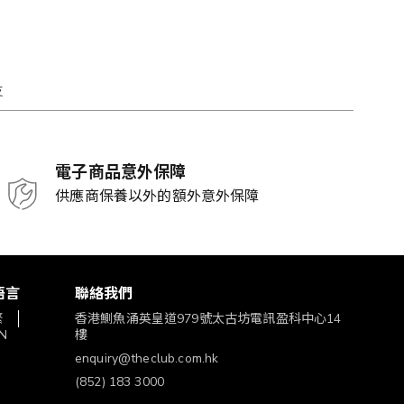
支
電子商品意外保障
供應商保養以外的額外意外保障
語言
聯絡我們
繁
香港鰂魚涌英皇道979號太古坊電訊盈科中心14
N
樓
enquiry@theclub.com.hk
(852) 183 3000