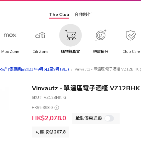
The Club
合作夥伴
Mox Zone
Citi Zone
購物與獎賞
賺取積分
Club Care
折 (優惠期由2021年9月6日至9月19日)
Vinvautz - 單溫區電子酒櫃 VZ12BHK (
Vinvautz - 單溫區電子酒櫃 VZ12BHK 
SKU
VZ12BHK_G
HK$2,398.0
特
HK$2,078.0
啟動優惠追蹤
殊
價
格
可賺取
207.8