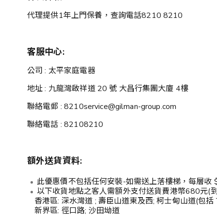
代理提供1年上門保養，查詢電話8210 8210
客服中心:
公司 : 太平家庭電器
地址 : 九龍灣啟祥道 20 號 大昌行集團大廈 4樓
聯絡電郵 : 8210service@gilman-group.com
聯絡電話 : 82108210
額外送貨資料:
此優惠價不包括任何安裝-如需送上落樓梯，每層收 $30
以下收貨地點之客人需額外支付送貨費港幣680元(
香港區: 深水灣道 ; 壽臣山道東及西; 柯士甸山道(包括 The 
新界區: 徑口路; 沙田坳道