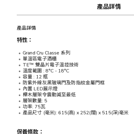
產品詳情
產品詳情
特性：
Grand Cru Classe 系列
單溫區電子酒櫃
TE™ 雙晶片電子溫控技術
溫度範圍 : 8°C - 18°C
容量 : 12 瓶
防紫外線灰黑玻璃門及防指紋金屬門框
內置 LED展示燈
櫸木層架令震動減至最低
層架數量: 5
功率: 75瓦
產品尺寸 (毫米): 615(高) x 252(闊) x 515(深)毫米
保養條款：