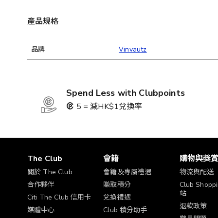
產品規格
品牌
Vinvautz
Spend Less with Clubpoints
5 = 減HK$1兌換率
The Club
會籍
購物與獎
關於 The Club
會籍及專屬禮遇
物流與配送
合作夥伴
賺取積分
Club Shop
站
Citi The Club 信用卡
兌換禮遇
退款政策
媒體中心
Club 積分助手