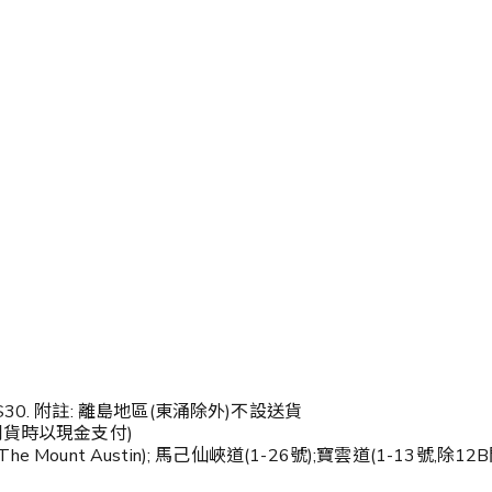
. 附註: 離島地區(東涌除外)不設送貨
到貨時以現金支付)
Mount Austin); 馬己仙峽道(1-26號);寶雲道(1-13號,除12