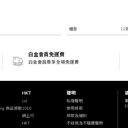
組合
12
白金會員免運費
白金會員尊享全場免運費
賞
HKT
聲明
csl.
私隱聲明
E
ping 商品領取
1010
使用條款
網上行
條款及細則
HKT
不歧視及不騷擾聲明