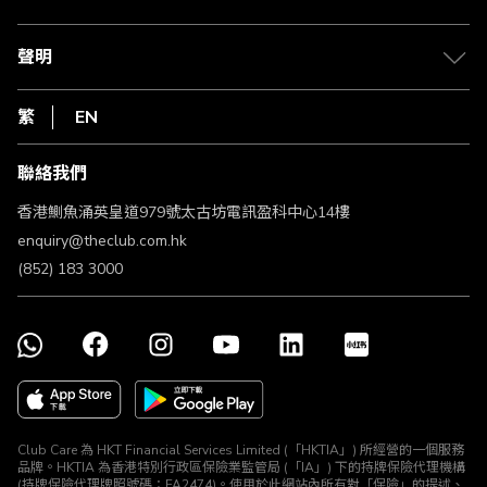
積分兌換
退款政策
csl.
常見問題
1010
聲明
在線客服
網上行
私隱聲明
HKT
繁
EN
使用條款
條款及細則
聯絡我們
不歧視及不騷擾聲明
認可牌照及通告
香港鰂魚涌英皇道979號太古坊電訊盈科中心14樓
enquiry@theclub.com.hk
(852) 183 3000
Club Care 為 HKT Financial Services Limited (「HKTIA」) 所經營的一個服務
品牌。HKTIA 為香港特別行政區保險業監管局 (「IA」) 下的持牌保險代理機構
(持牌保險代理牌照號碼：FA2474)。使用於此網站內所有對「保險」的提述、