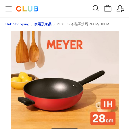
Club Shopping
家電及家品
MEYER - 不黏深炒鍋 28CM/ 30CM
Skip
Skip
to
to
the
the
end
beginning
of
of
the
the
images
images
gallery
gallery