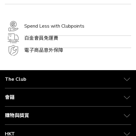
Spend Less with Clubpoints
白金會員免運費
電子商品意外保障
The Club
關於 The Club
合作夥伴
會籍
Citi The Club 信用卡
會籍及專屬禮遇
媒體中心
賺取積分
購物與獎賞
兌換禮遇
物流與配送
Club 積分助手
Club Shopping 商品領取站
HKT