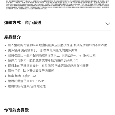
運輸方式 - 商戶派送
產品簡介
加入堅韌的陶瓷物料以增強抗刮擦及抗磨損性能 製成光滑如絲的不黏表面
更深鍋身 更高鍋側 比一般標準煎鍋能烹調更多美食
耐用程度比一般不黏鍋高達8 倍或以上 (與美亞Skyline II系列比較)
快速均勻熱力 - 節能感應底座令熱力傳達更迅速均勻
鉚釘上的不黏塗層設計 - 易於清潔 防止污漬或燒焦食物黏著
隔熱手柄 - 防止燙傷兼備舒適握感
無毒 無害 不含PFOA
適用於焗爐至180°C / 350°F
適用於所有爐具 包括電磁爐
你可能會喜歡