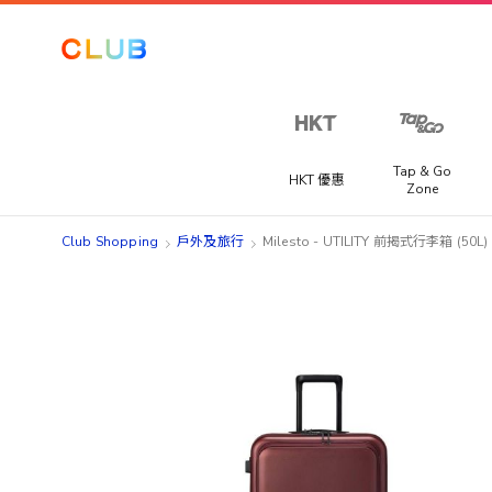
Tap & Go
HKT 優惠
Zone
Club Shopping
戶外及旅行
Milesto - UTILITY 前揭式行李箱 (50L
Skip
Skip
to
to
the
the
end
beginning
of
of
the
the
images
images
gallery
gallery