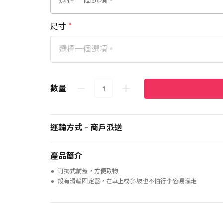
尺寸
數量
運輸方式 - 商戶派送
產品簡介
可揭式前蓋，方便取物
設有滑輪固定器，在車上或斜坡也不怕行李容易溜走