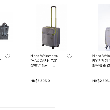
Hideo Wakamatsu -
Hideo Wak
”
"MAX CABIN TOP
FLY 2 系列 1
OPEN" 系列---
輕登機箱 (
19"/42L 可開上蓋可擴
大 商務登機箱 (銀色/
紫色)
HK$3,395.0
HK$2,395.