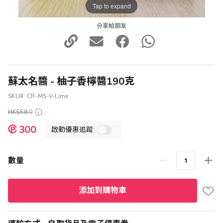
Tap to expand
分享給朋友
蘇太名醬 - 柚子香檸醬190克
SKU
CR-MS-V-Lime
HK$58.0
特
300
啟動優惠追蹤
殊
價
格
數量
添加到購物車