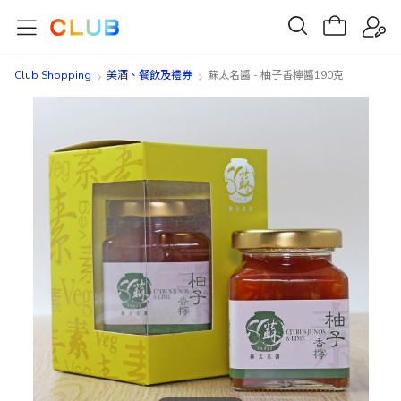
Club Shopping
美酒、餐飲及禮券​
蘇太名醬 - 柚子香檸醬190克
Skip
Skip
to
to
the
the
end
beginning
of
of
the
the
images
images
gallery
gallery