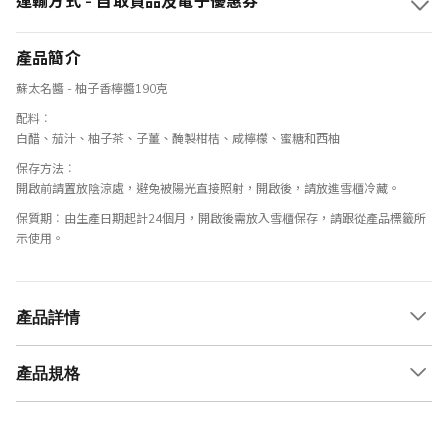
運輸方式 - 自取貨品及電子優惠券
產品簡介
蘇太名醬 - 柚子香檸醬190克
配料︰
白醋、茄汁、柚子茶、子薑、醃製柑桔、咸檸檬、蜜糖和西柚
保存方法︰
開啟前請置放陰涼處，避兔被陽光直接照射，開啟後，請放進雪櫃冷藏。
保質期︰
由生產日期起計24個月，開啟後需放入雪櫃保存，請跟從產品標籤所
示使用。
產品詳情
產品規格