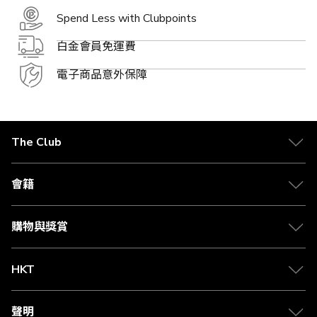
Spend Less with Clubpoints
白金會員免運費
電子商品意外保障
The Club
關於 The Club
合作夥伴
會籍
Citi The Club 信用卡
會籍及專屬禮遇
媒體中心
賺取積分
購物與獎賞
兌換禮遇
物流與配送
Club 積分助手
Club Shopping 商品領取站
HKT
積分兌換
退款政策
csl.
常見問題
1010
聲明