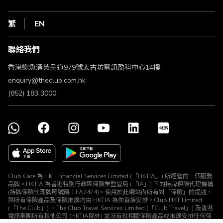
在線客服
網上行
私隱聲明
HKT
繁
EN
使用條款
條款及細則
聯絡我們
不歧視及不騷擾聲明
認可牌照及通告
香港鰂魚涌英皇道979號太古坊電訊盈科中心14樓
enquiry@theclub.com.hk
(852) 183 3000
Club Care 為 HKT Financial Services Limited (「HKTIA」) 所經營的一個服務
品牌。HKTIA 為香港特別行政區保險業監管局 (「IA」) 下的持牌保險代理機構
(持牌保險代理牌照號碼：FA2474)。使用於此網站內所有對「保險」的提述、
與所有保險產品及保險推廣均由 HKTIA 為你直接安排。Club HKT Limited
(「The Club」) 、The Club Travel Services Limited (「Club Travel」) 及香港
電訊集團所有其他公司 (HKTIA除外) 並沒有就相關保險產品或推廣安排任何保