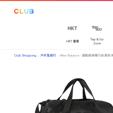
Tap & Go
HKT 優惠
Zone
Club Shopping
戶外及旅行
New Balance - 運動健身隨行袋(黑
Skip
Skip
to
to
the
the
end
beginning
of
of
the
the
images
images
gallery
gallery