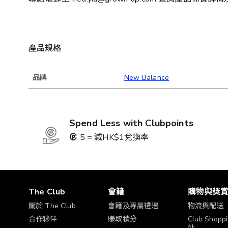
產品規格
品牌
New Balance
Spend Less with Clubpoints
5 = 減HK$1兌換率
The Club
會籍
購物與獎
關於 The Club
會籍及專屬禮遇
物流與配送
合作夥伴
賺取積分
Club Shop