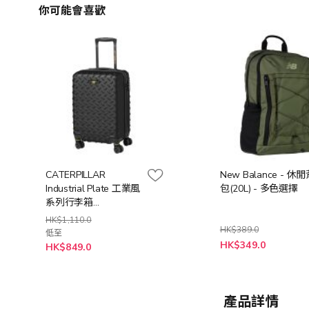
你可能會喜歡
CATERPILLAR
New Balance - 休
Industrial Plate 工業風
包(20L) - 多色選擇
系列行李箱
(20"/24"/28) (黑色/黃
HK$1,110.0
色)
HK$389.0
低至
HK$349.0
HK$849.0
產品詳情