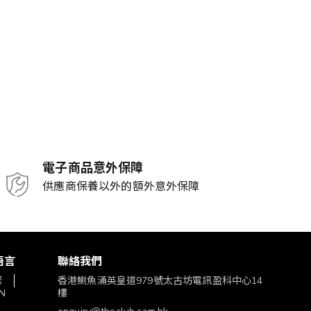
電子商品意外保障
供應商保養以外的額外意外保障
語言
聯絡我們
繁
香港鰂魚涌英皇道979號太古坊電訊盈科中心14
N
樓