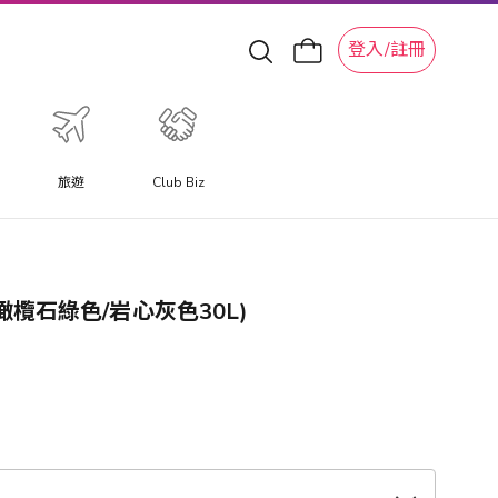
登入/註冊
旅遊
Club Biz
色/橄欖石綠色/岩心灰色30L)