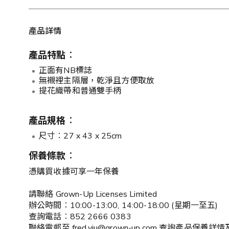
產品詳情
產品特點︰
正面有NB標誌
無襯裡主隔層，乾淨且方便取放
提花織帶和普通雙手柄
產品規格︰
尺寸︰27 x 43 x 25cm
保養條款︰
憑購買收據可享一年保養
請聯絡 Grown-Up Licenses Limited
辦公時間︰10:00-13:00, 14:00-18:00 (星期一至五)
查詢電話︰852 2666 0383
聯絡電郵至 fred.yiu@grown-up.com 查詢產品保養