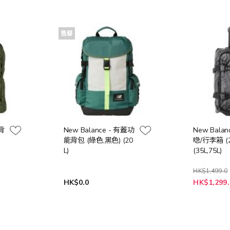
售罄
閒背
New Balance - 有蓋功
New Bala
能背包 (綠色,黑色) (20
喼/行李箱 (2
L)
(35L,75L)
HK$1,499.0
HK$0.0
HK$1,299.