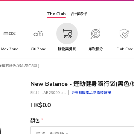
The Club
合作夥伴
Mox Zone
Citi Zone
購物與獎賞
賺取積分
Club Care
色/橄欖石綠色/岩心灰色30L)
New Balance - 運動健身隨行袋(黑
SKU
LAB23099-all
更多相關產品或價錢選擇
HK$0.0
顏色