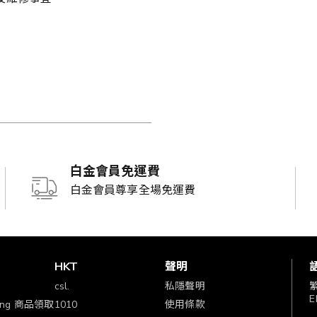
白金會員免運費
白金會員尊享全場免運費
賞
HKT
聲明
csl.
私隱聲明
E
ping 商品領取
1010
使用條款