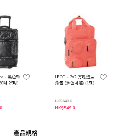
nce - 黑色軟
LEGO - 2x2 方塊造型
0吋,25吋)
背包 (多色可選) (15L)
HK$649.0
0
HK$549.0
產品規格