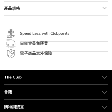
產品規格
Spend Less with Clubpoints
白金會員免運費
電子商品意外保障
The Club
關於 The Club
合作夥伴
會籍
Citi The Club 信用卡
會籍及專屬禮遇
媒體中心
賺取積分
購物與獎賞