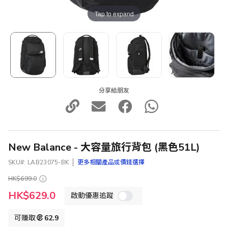
Tap to expand
分享給朋友
New Balance - 大容量旅行背包 (黑色51L)
SKU
LAB23075-BK
更多相關產品或價錢選擇
HK$699.0
特
HK$629.0
啟動優惠追蹤
殊
價
格
可賺取
62.9