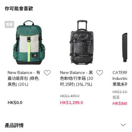
你可能會喜歡
售罄
New Balance - 有
New Balance - 黑
CATERPIL
蓋功能背包 (綠色,
色軟喼/行李箱 (20
Industrial
黑色) (20 L)
吋,25吋) (35L,75L)
業風系列
(20"/24"/
HK$1,110.0
黃色)
HK$1,499.0
低至
HK$0.0
HK$1,299.0
HK$849.0
產品詳情