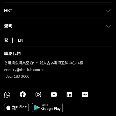
兌換禮遇
物流與配送
Club 積分助手
Club Shopping 商品領取站
HKT
積分兌換
退款政策
csl.
常見問題
1010
聲明
在線客服
網上行
私隱聲明
HKT
繁
EN
使用條款
條款及細則
聯絡我們
不歧視及不騷擾聲明
認可牌照及通告
香港鰂魚涌英皇道979號太古坊電訊盈科中心14樓
enquiry@theclub.com.hk
(852) 183 3000