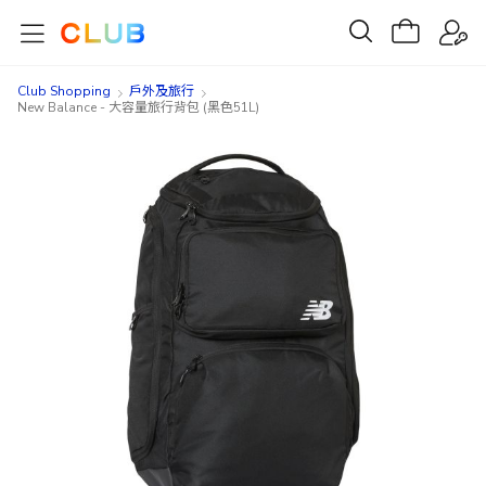
Club Shopping
戶外及旅行
New Balance - 大容量旅行背包 (黑色51L)
Skip
Skip
to
to
the
the
end
beginning
of
of
the
the
images
images
gallery
gallery