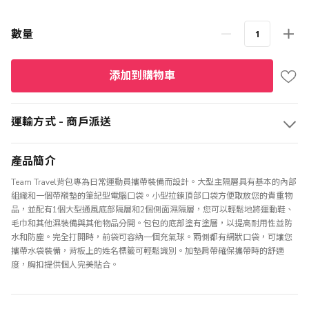
數量
添加到購物車
運輸方式 - 商戶派送
產品簡介
Team Travel背包專為日常運動員攜帶裝備而設計。大型主隔層具有基本的內部
組織和一個帶襯墊的筆記型電腦口袋。小型拉鍊頂部口袋方便取放您的貴重物
品，並配有1個大型通風底部隔層和2個側面濕隔層，您可以輕鬆地將運動鞋、
毛巾和其他濕裝備與其他物品分開。包包的底部塗有塗層，以提高耐用性並防
水和防塵。完全打開時，前袋可容納一個充氣球。兩側都有網狀口袋，可讓您
攜帶水袋裝備，背板上的姓名標籤可輕鬆識別。加墊肩帶確保攜帶時的舒適
度，胸扣提供個人完美貼合。