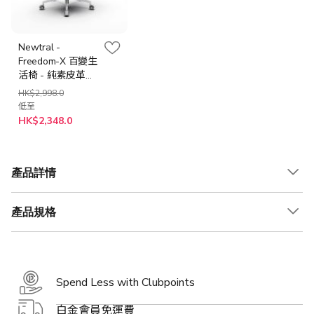
Newtral -
Freedom-X 百變生
活椅 - 純素皮革面
(啡色/灰色)/ 紡織
HK$2,998.0
布藝面 (橙色/白色/
低至
深灰)
HK$2,348.0
產品詳情
產品規格
Spend Less with Clubpoints
白金會員免運費