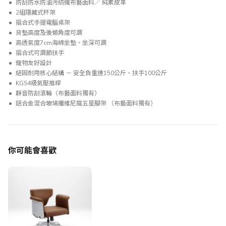
防刮防水防油污紡織布藝面料／ 純素皮革
2組隱藏式杯架
摺合式手提電腦桌架
背墊高度及後傾角度可調
高透氣度7cm海綿坐墊、坐深可調
摺合式可調節扶手
寵物友好設計
結固耐用核心結構 － 安全負重達150公斤、扶手100公斤
KGS4級氣壓推桿
靜音防刮滾輪（布藝面料獨有）
鋁合金混合玻璃纖維尼龍五星腳架 （布藝面料獨有）
你可能會喜歡