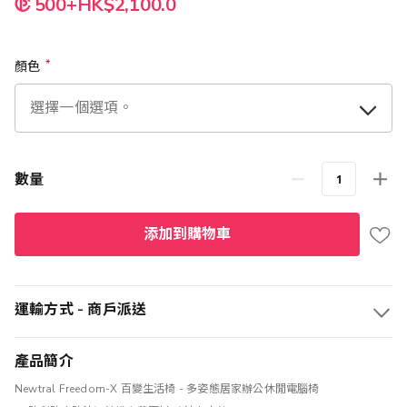
500+HK$2,100.0
顏色
數量
添加到購物車
運輸方式 - 商戶派送
產品簡介
Newtral Freedom-X 百變生活椅 - 多姿態居家辦公休閒電腦椅