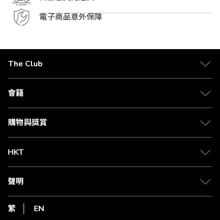
電子商品意外保障
The Club
關於 The Club
合作夥伴
會籍
Citi The Club 信用卡
會籍及專屬禮遇
媒體中心
賺取積分
購物與獎賞
兌換禮遇
物流與配送
Club 積分助手
Club Shopping 商品領取站
HKT
積分兌換
退款政策
csl.
常見問題
1010
聲明
在線客服
網上行
私隱聲明
HKT
繁
EN
使用條款