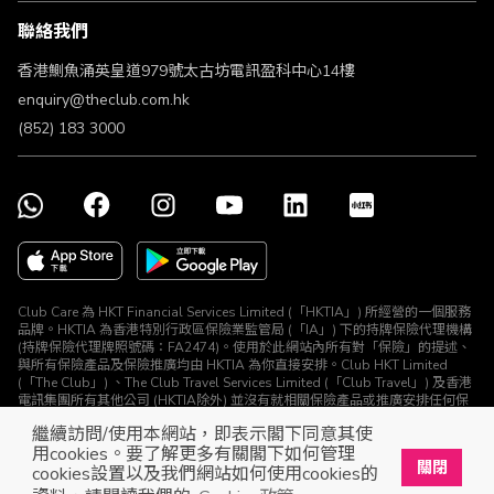
條款及細則
聯絡我們
不歧視及不騷擾聲明
認可牌照及通告
香港鰂魚涌英皇道979號太古坊電訊盈科中心14樓
enquiry@theclub.com.hk
(852) 183 3000
Club Care 為 HKT Financial Services Limited (「HKTIA」) 所經營的一個服務
品牌。HKTIA 為香港特別行政區保險業監管局 (「IA」) 下的持牌保險代理機構
(持牌保險代理牌照號碼：FA2474)。使用於此網站內所有對「保險」的提述、
與所有保險產品及保險推廣均由 HKTIA 為你直接安排。Club HKT Limited
(「The Club」) 、The Club Travel Services Limited (「Club Travel」) 及香港
電訊集團所有其他公司 (HKTIA除外) 並沒有就相關保險產品或推廣安排任何保
險合約或進行其他受規管活動 (定義見《保險業條例》)。
繼續訪問/使用本網站，即表示閣下同意其使
© The Club 2026. 保留所有權利
用cookies。要了解更多有關閣下如何管理
關閉
cookies設置以及我們網站如何使用cookies的
立即下載The Club手機app
開啟