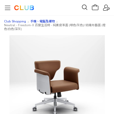
Club Shopping
手機、電腦及潮物
Newtral - Freedom-X 百變生活椅 - 純素皮革面 (啡色/灰色)/ 紡織布藝面 (橙
色/白色/深灰)
Skip
Skip
to
to
the
the
end
beginning
of
of
the
the
images
images
gallery
gallery