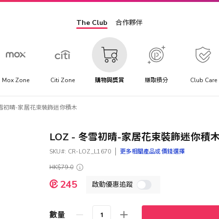
The Club
合作夥伴
Mox Zone
Citi Zone
購物與獎賞
賺取積分
Club Care
 冬雪初晴-家居花束裝飾迷你積木
LOZ - 冬雪初晴-家居花束裝飾迷你積
SKU
CR-LOZ_L1670
更多相關產品或價錢選擇
HK$79.0
特
245
啟動優惠追蹤
殊
價
格
數量