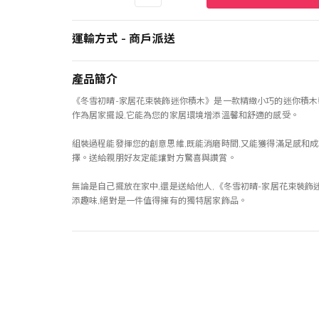
運輸方式 - 商戶派送
產品簡介
《冬雪初晴-家居花束裝飾迷你積木》是一款精緻小巧的迷你積木
作為居家擺設,它能為您的家居環境增添溫馨和舒適的感受。
組裝過程能發揮您的創意思維,既能消磨時間,又能獲得滿足感和
擇。送給親朋好友定能讓對方驚喜與讚賞。
無論是自己擺放在家中,還是送給他人,《冬雪初晴-家居花束裝飾
添趣味,絕對是一件值得擁有的獨特居家飾品。