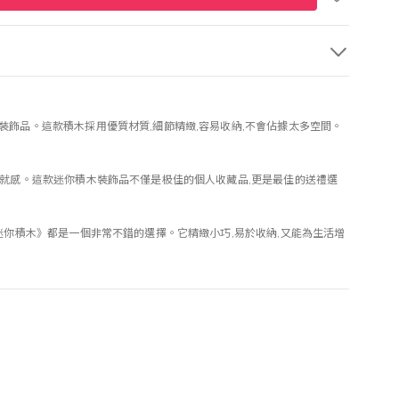
裝飾品。這款積木採用優質材質,細節精緻,容易收納,不會佔據太多空間。
成就感。這款迷你積木裝飾品不僅是极佳的個人收藏品,更是最佳的送禮選
迷你積木》都是一個非常不錯的選擇。它精緻小巧,易於收納,又能為生活增