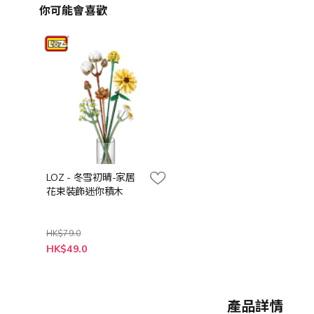
你可能會喜歡
LOZ - 冬雪初晴-家居
花束裝飾迷你積木
HK$79.0
特
HK$49.0
殊
價
格
產品詳情