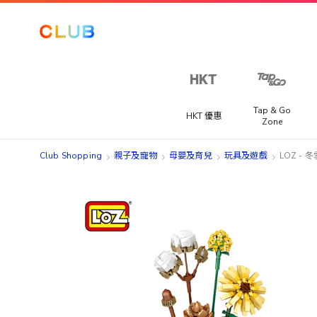
Tap & Go
HKT 優惠
Zone
Club Shopping
親子及寵物
母嬰及育兒
玩具及遊戲
LOZ -
Skip
Skip
to
to
the
the
end
beginning
of
of
the
the
images
images
gallery
gallery