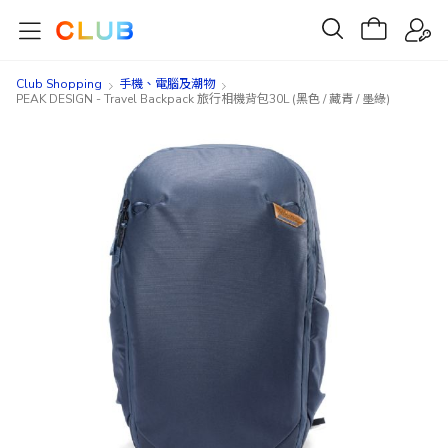
Club Shopping
手機、電腦及潮物
PEAK DESIGN - Travel Backpack 旅行相機背包30L (黑色 / 藏青 / 墨綠)
Skip
Skip
to
to
the
the
end
beginning
of
of
the
the
images
images
gallery
gallery