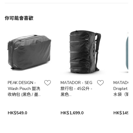
你可能會喜歡
PEAK DESIGN -
MATADOR - SEG
MATADOR
Wash Pouch 盥洗
旅行包 - 45公升 -
Droplet
收納包 (黑色 / 墨
黑色
水袋（第2
綠)
MATSEG45001BK
色 / 藍色)
HK$549.0
HK$1,699.0
HK$149.0