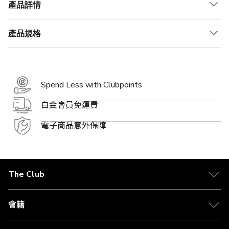
產品詳情
產品規格
Spend Less with Clubpoints
白金會員免運費
電子商品意外保障
The Club
關於 The Club
合作夥伴
會籍
Citi The Club 信用卡
會籍及專屬禮遇