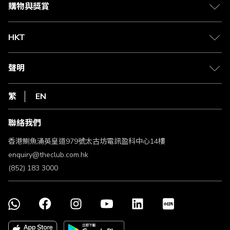
媒體中心
賺取積分
購物與獎賞
兌換禮遇
物流與配送
Club 積分助手
Club Shopping 商品領取站
HKT
積分兌換
退款政策
csl.
常見問題
1010
聲明
在線客服
網上行
私隱聲明
HKT
繁
EN
使用條款
條款及細則
聯絡我們
不歧視及不騷擾聲明
認可牌照及通告
香港鰂魚涌英皇道979號太古坊電訊盈科中心14樓
enquiry@theclub.com.hk
(852) 183 3000