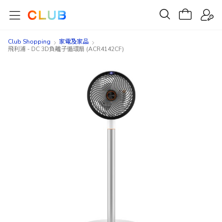
Club Shopping
家電及家品
飛利浦 - DC 3D負離子循環扇 (ACR4142CF)
Skip
Skip
to
to
the
the
end
beginning
of
of
the
the
images
images
gallery
gallery