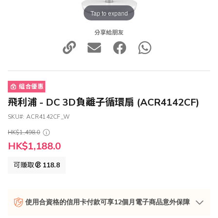
Tap to expand
分享給朋友
組合優惠
飛利浦 - DC 3D負離子循環扇 (ACR4142CF)
SKU
ACR4142CF_W
HK$1,498.0
特
HK$1,188.0
殊
價
可賺取
118.8
格
使用合資格的信用卡付款可享12個月電子商品意外保障