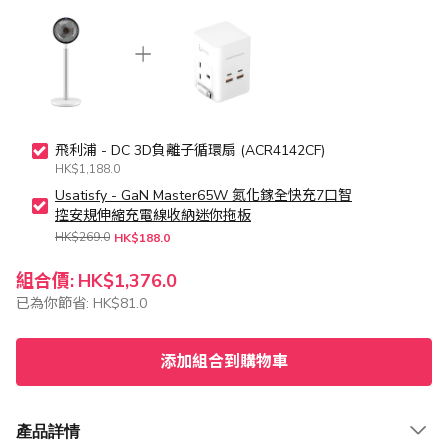
飛利浦 - DC 3D負離子循環扇 (ACR4142CF)
HK$1,188.0
Usatisfy - GaN Master65W 氮化鎵全快充7口智
控安規伸縮充電線收納迷你拖板
HK$269.0
HK$188.0
組合價:
HK$1,376.0
已為你節省:
HK$81.0
添加組合到購物車
產品詳情