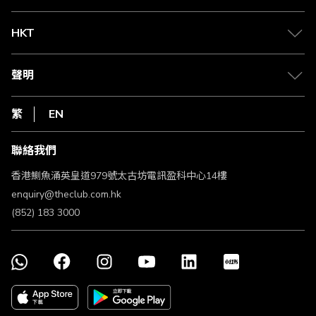
兌換禮遇
物流與配送
Club 積分助手
Club Shopping 商品領取站
HKT
積分兌換
退款政策
csl.
常見問題
1010
聲明
在線客服
網上行
私隱聲明
HKT
繁
EN
使用條款
條款及細則
聯絡我們
不歧視及不騷擾聲明
認可牌照及通告
香港鰂魚涌英皇道979號太古坊電訊盈科中心14樓
enquiry@theclub.com.hk
(852) 183 3000