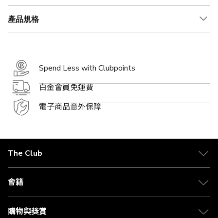
產品規格
Spend Less with Clubpoints
白金會員免運費
電子商品意外保障
The Club
關於 The Club
合作夥伴
會籍
Citi The Club 信用卡
會籍及專屬禮遇
媒體中心
賺取積分
購物與獎賞