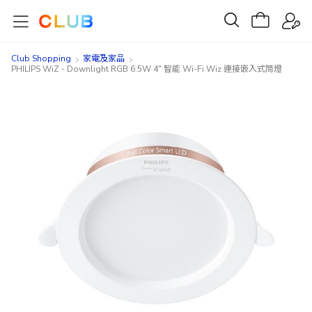
Club Shopping
家電及家品
PHILIPS WiZ - Downlight RGB 6.5W 4" 智能 Wi-Fi Wiz 連接嵌入式筒燈
Skip
Skip
to
to
the
the
end
beginning
of
of
the
the
images
images
gallery
gallery