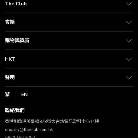
The Club
關於 The Club
合作夥伴
會籍
Citi The Club 信用卡
會籍及專屬禮遇
媒體中心
賺取積分
購物與獎賞
兌換禮遇
物流與配送
Club 積分助手
Club Shopping 商品領取站
HKT
積分兌換
退款政策
csl.
常見問題
1010
聲明
在線客服
網上行
私隱聲明
HKT
繁
EN
使用條款
條款及細則
聯絡我們
不歧視及不騷擾聲明
認可牌照及通告
香港鰂魚涌英皇道979號太古坊電訊盈科中心14樓
enquiry@theclub.com.hk
(852) 183 3000