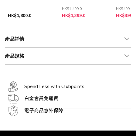
形拼接智能燈板
裝照明燈[
[起始裝][9塊]
[3塊]
HK$1,499.0
HK$499.0
特
特
HK$1,800.0
HK$1,399.0
HK$399.0
殊
殊
價
價
格
格
產品詳情
產品規格
Spend Less with Clubpoints
白金會員免運費
電子商品意外保障