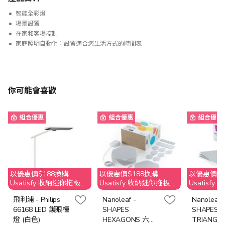
智能全彩燈
場景設置
在家和客場控制
家庭照明自動化︰設置適合您生活方式的時間表
你可能會喜歡
組合優惠
組合優惠
組合優惠
以優惠價$188換購
以優惠價$188換購
以優惠價$1
Usatisfy 收納迷你拖板
Usatisfy 收納迷你拖板
Usatisf
(原價$269)
(原價$269)
(原價$269)
飛利浦 - Philips
Nanoleaf -
Nanoleaf 
66168 LED 護眼檯
SHAPES
SHAPES
燈 (白色)
HEXAGONS 六角
TRIANGL