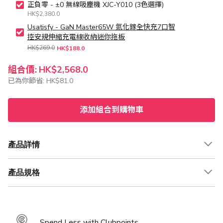
正負零 - ±0 無線吸塵機 XJC-Y010 (3色選擇)
HK$2,380.0
Usatisfy - GaN Master65W 氮化鎵全快充7口智
控安規伸縮充電線收納迷你拖板
HK$269.0
HK$188.0
組合價:
HK$2,568.0
已為你節省:
HK$81.0
添加組合到購物車
產品詳情
產品規格
Spend Less with Clubpoints