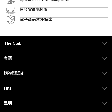
白金會員免運費
電子商品意外保障
The Club
關於 The Club
合作夥伴
會籍
Citi The Club 信用卡
會籍及專屬禮遇
媒體中心
賺取積分
購物與獎賞
兌換禮遇
物流與配送
Club 積分助手
Club Shopping 商品領取站
HKT
積分兌換
退款政策
csl.
常見問題
1010
聲明
在線客服
網上行
私隱聲明