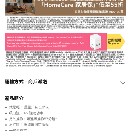
運輸方式 - 商戶派送
產品簡介
就是輕！ 重量只有 1.0*kg
吸力強 30W 強勁功率
持久操作，可連續操作57分鐘*
易打理！ 過濾塵網可清洗
一鍵全操控