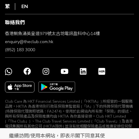
HKT
繁
EN
使用條款
條款及細則
聯絡我們
不歧視及不騷擾聲明
認可牌照及通告
香港鰂魚涌英皇道979號太古坊電訊盈科中心14樓
enquiry@theclub.com.hk
(852) 183 3000
Club Care 為 HKT Financial Services Limited (「HKTIA」) 所經營的一個服務
品牌。HKTIA 為香港特別行政區保險業監管局 (「IA」) 下的持牌保險代理機構
(持牌保險代理牌照號碼：FA2474)。使用於此網站內所有對「保險」的提述、
與所有保險產品及保險推廣均由 HKTIA 為你直接安排。Club HKT Limited
(「The Club」) 、The Club Travel Services Limited (「Club Travel」) 及香港
電訊集團所有其他公司 (HKTIA除外) 並沒有就相關保險產品或推廣安排任何保
險合約或進行其他受規管活動 (定義見《保險業條例》)。
繼續訪問/使用本網站，即表示閣下同意其使
© The Club 2026. 保留所有權利