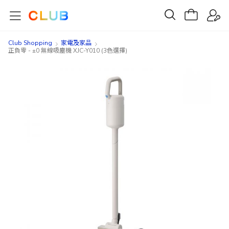
Club Shopping
家電及家品
正負零 - ±0 無線吸塵機 XJC-Y010 (3色選擇)
Skip
Skip
to
to
the
the
end
beginning
of
of
the
the
images
images
gallery
gallery