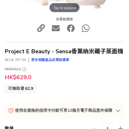
Tap to expand
分享給朋友
Project E Beauty - Sensa香薰納米離子蒸面機
SKU
PE739
更多相關產品或價錢選擇
HK$692.0
特
HK$629.0
殊
價
可賺取
62.9
格
使用合資格的信用卡付款可享12個月電子商品意外保障
數量