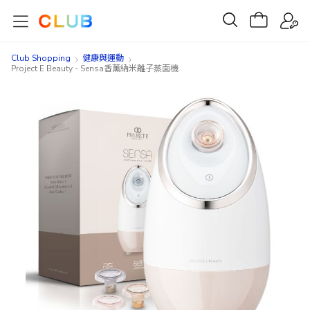
Club Shopping
健康與運動
Project E Beauty - Sensa香薰納米離子蒸面機
Skip
Skip
to
to
the
the
end
beginning
of
of
the
the
images
images
gallery
gallery