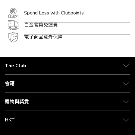
Spend Less with Clubpoints
白金會員免運費
電子商品意外保障
The Club
關於 The Club
合作夥伴
會籍
Citi The Club 信用卡
會籍及專屬禮遇
媒體中心
賺取積分
購物與獎賞
兌換禮遇
物流與配送
Club 積分助手
Club Shopping 商品領取站
HKT
積分兌換
退款政策
csl.
常見問題