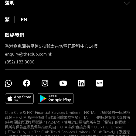
1010
聲明
在線客服
網上行
私隱聲明
HKT
繁
EN
使用條款
條款及細則
聯絡我們
不歧視及不騷擾聲明
認可牌照及通告
香港鰂魚涌英皇道979號太古坊電訊盈科中心14樓
enquiry@theclub.com.hk
(852) 183 3000
Club Care 為 HKT Financial Services Limited (「HKTIA」) 所經營的一個服務
品牌。HKTIA 為香港特別行政區保險業監管局 (「IA」) 下的持牌保險代理機構
(持牌保險代理牌照號碼：FA2474)。使用於此網站內所有對「保險」的提述、
與所有保險產品及保險推廣均由 HKTIA 為你直接安排。Club HKT Limited
(「The Club」) 、The Club Travel Services Limited (「Club Travel」) 及香港