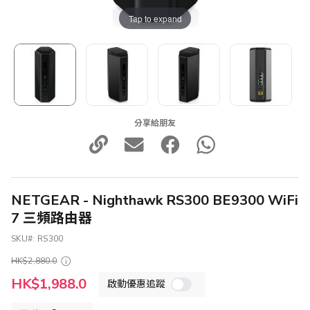
Tap to expand
分享給朋友
NETGEAR - Nighthawk RS300 BE9300 WiFi
7 三頻路由器
SKU
RS300
HK$2,880.0
特
HK$1,988.0
啟動優惠追蹤
殊
價