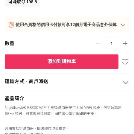
格
可賺取
198.8
使用合資格的信用卡付款可享12個月電子商品意外保障
數量
添加到購物車
運輸方式 - 商戶派送
產品簡介
Nighthawk® RS300 WiFi 7 三頻路由器提供 3 個 WiFi 頻段，包括超高速
6GHz 頻段，可實現最佳效能，同時減少鄰近網路的干擾。
凡購買指定路由器，即送超市現金禮券。