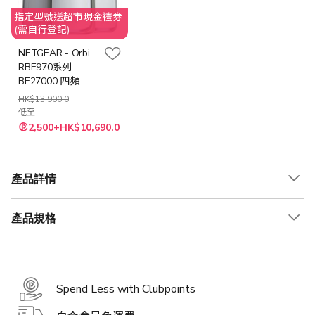
指定型號送超市現金禮券
(需自行登記)
NETGEAR - Orbi
RBE970系列
BE27000 四頻
Mesh WiFi 7 無線
HK$13,900.0
系統 - [1~3件裝]
低至
2,500+HK$10,690.0
產品詳情
產品規格
Spend Less with Clubpoints