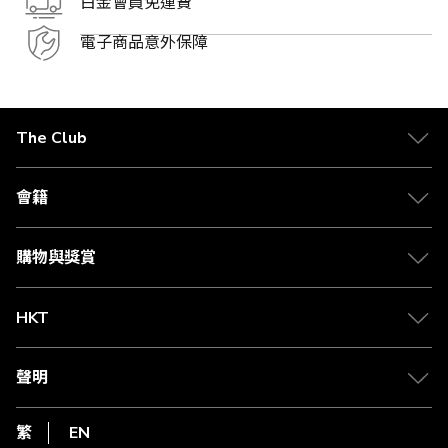
白金會員免運費
電子商品意外保障
The Club
關於 The Club
合作夥伴
會籍
Citi The Club 信用卡
會籍及專屬禮遇
媒體中心
賺取積分
購物與獎賞
兌換禮遇
物流與配送
Club 積分助手
Club Shopping 商品領取站
HKT
積分兌換
退款政策
csl.
常見問題
1010
聲明
在線客服
網上行
私隱聲明
HKT
繁
EN
使用條款