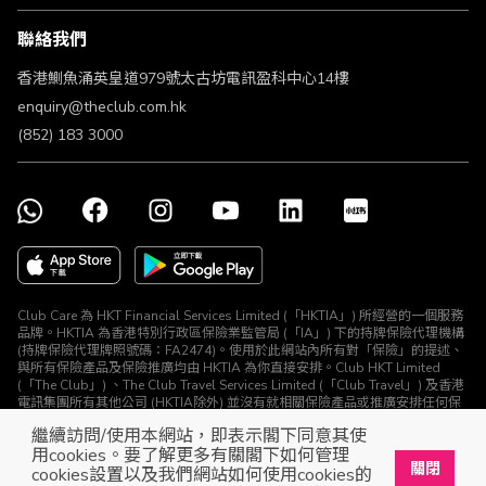
條款及細則
聯絡我們
不歧視及不騷擾聲明
認可牌照及通告
香港鰂魚涌英皇道979號太古坊電訊盈科中心14樓
enquiry@theclub.com.hk
(852) 183 3000
Club Care 為 HKT Financial Services Limited (「HKTIA」) 所經營的一個服務
品牌。HKTIA 為香港特別行政區保險業監管局 (「IA」) 下的持牌保險代理機構
(持牌保險代理牌照號碼：FA2474)。使用於此網站內所有對「保險」的提述、
與所有保險產品及保險推廣均由 HKTIA 為你直接安排。Club HKT Limited
(「The Club」) 、The Club Travel Services Limited (「Club Travel」) 及香港
電訊集團所有其他公司 (HKTIA除外) 並沒有就相關保險產品或推廣安排任何保
險合約或進行其他受規管活動 (定義見《保險業條例》)。
繼續訪問/使用本網站，即表示閣下同意其使
© The Club 2026. 保留所有權利
用cookies。要了解更多有關閣下如何管理
關閉
cookies設置以及我們網站如何使用cookies的
立即下載The Club手機app