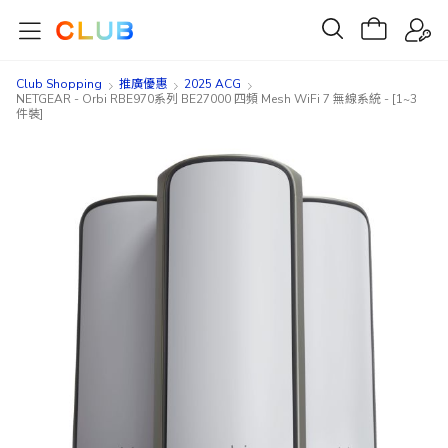
Club Shopping
推廣優惠
2025 ACG
NETGEAR - Orbi RBE970系列 BE27000 四頻 Mesh WiFi 7 無線系統 - [1~3
件裝]
Skip
Skip
to
to
the
the
end
beginning
of
of
the
the
images
images
gallery
gallery