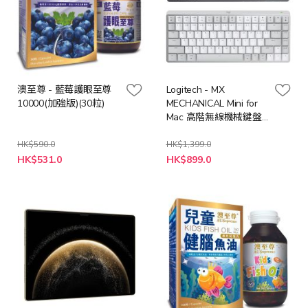
澳至尊 - 藍莓護眼至尊
Logitech - MX
10000(加強版)(30粒)
MECHANICAL Mini for
Mac 高階無線機械鍵盤
(美式英文) (茶軸) (珍珠
白/太空灰)
HK$590.0
HK$1,399.0
特
HK$531.0
HK$899.0
殊
價
格