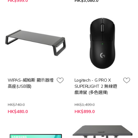
HK$999.0
HK$3,080.0
WIPAS-威帕斯 顯示器增
Logitech - G PRO X
高座(USB版)
SUPERLIGHT 2 無線遊
戲滑鼠 (多色選擇)
HK$740.0
HK$1,499.0
特
HK$480.0
HK$899.0
殊
價
格