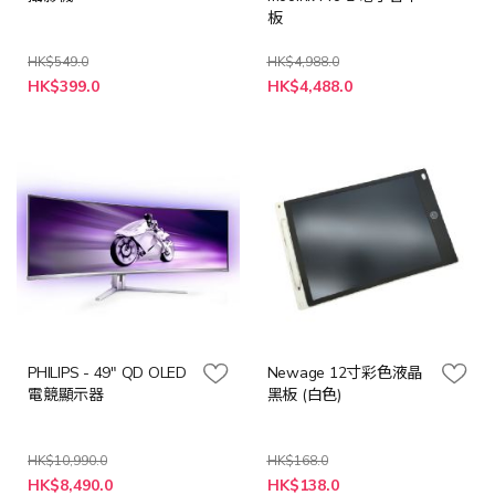
板
HK$549.0
HK$4,988.0
特
HK$399.0
HK$4,488.0
殊
價
格
PHILIPS - 49" QD OLED
Newage 12寸彩色液晶
電競顯示器
黑板 (白色)
HK$10,990.0
HK$168.0
特
特
HK$8,490.0
HK$138.0
殊
殊