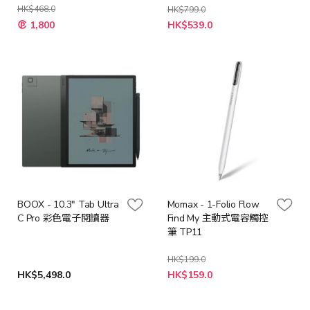
HK$468.0
HK$799.0
特
1,800
HK$539.0
殊
價
格
BOOX - 10.3" Tab Ultra
Momax - 1-Folio Flow
C Pro 彩色電子閱讀器
Find My 主動式電容觸控
筆 TP11
HK$199.0
特
HK$5,498.0
HK$159.0
殊
價
格