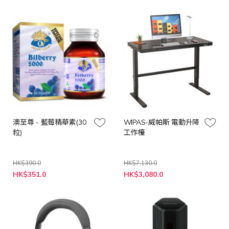
價
格
澳至尊 - 藍莓精華素(30
WIPAS-威帕斯 電動升降
粒)
工作檯
HK$390.0
HK$7,130.0
特
特
HK$351.0
HK$3,080.0
殊
殊
價
價
格
格