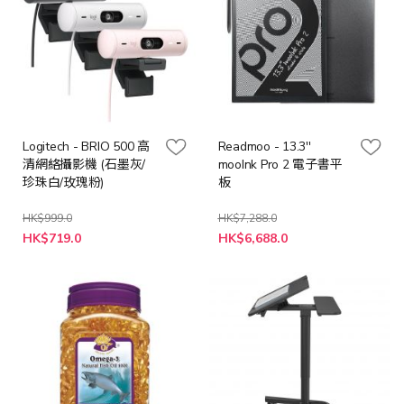
Logitech - BRIO 500 高
Readmoo - 13.3''
清網絡攝影機 (石墨灰/
mooInk Pro 2 電子書平
珍珠白/玫瑰粉)
板
HK$999.0
HK$7,288.0
特
HK$719.0
HK$6,688.0
殊
價
格