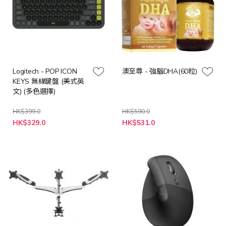
Logitech - POP ICON
澳至尊 - 強腦DHA(60粒)
KEYS 無線鍵盤 (美式英
文) (多色選擇)
HK$399.0
HK$590.0
特
HK$329.0
HK$531.0
殊
價
格