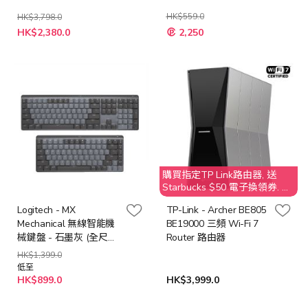
Air (K34031WW) [預計
送貨時間: 7-10工作天]
HK$559.0
HK$3,798.0
特
特
HK$2,380.0
2,250
殊
殊
價
價
格
格
購買指定TP Link路由器, 送
Starbucks $50 電子換領券. 不
接受取消訂單；客人需要退還
Logitech - MX
TP-Link - Archer BE805
贈品 Starbucks $50 之價值
Mechanical 無線智能機
BE19000 三頻 Wi-Fi 7
械鍵盤 - 石墨灰 (全尺寸/
Router 路由器
迷你型)(茶軸/紅軸)
HK$1,399.0
低至
HK$899.0
HK$3,999.0