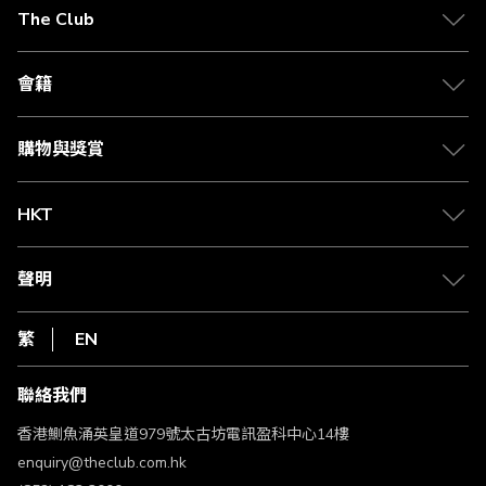
在
The Club
閱
關於 The Club
讀
合作夥伴
會籍
頁
Citi The Club 信用卡
會籍及專屬禮遇
媒體中心
賺取積分
購物與獎賞
兌換禮遇
物流與配送
Club 積分助手
Club Shopping 商品領取站
HKT
積分兌換
退款政策
csl.
常見問題
1010
聲明
在線客服
網上行
私隱聲明
HKT
繁
EN
使用條款
條款及細則
聯絡我們
不歧視及不騷擾聲明
認可牌照及通告
香港鰂魚涌英皇道979號太古坊電訊盈科中心14樓
enquiry@theclub.com.hk