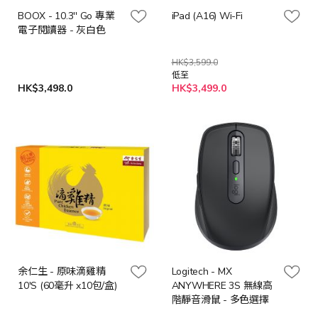
BOOX - 10.3'' Go 專業
iPad (A16) Wi-Fi
電子閱讀器 - 灰白色
HK$3,599.0
低至
HK$3,498.0
HK$3,499.0
余仁生 - 原味滴雞精
Logitech - MX
10'S (60毫升 x10包/盒)
ANYWHERE 3S 無線高
階靜音滑鼠 - 多色選擇