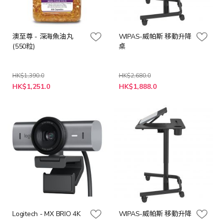
澳至尊 - 深海魚油丸
WIPAS-威帕斯 移動升降
(550粒)
桌
HK$1,390.0
HK$2,680.0
特
特
HK$1,251.0
HK$1,888.0
殊
殊
價
價
格
格
Logitech - MX BRIO 4K
WIPAS-威帕斯 移動升降