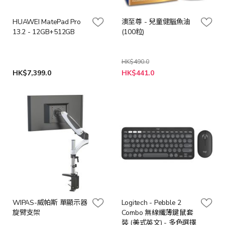
HUAWEI MatePad Pro
澳至尊 - 兒童健腦魚油
13.2 - 12GB+512GB
(100粒)
HK$490.0
特
HK$7,399.0
HK$441.0
殊
價
格
WIPAS-威帕斯 單顯示器
Logitech - Pebble 2
旋臂支架
Combo 無線纖薄鍵鼠套
裝 (美式英文) - 多色選擇