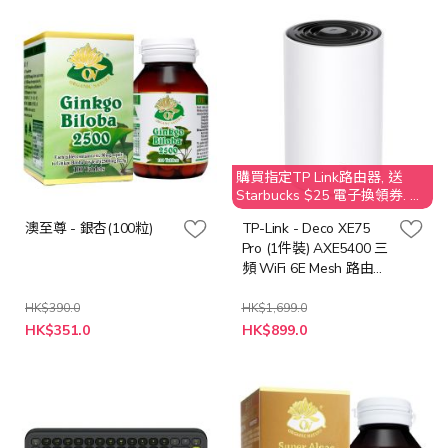
格
購買指定TP Link路由器, 送
Starbucks $25 電子換領券. 不
接受取消訂單；客人需要退還
澳至尊 - 銀杏(100粒)
TP-Link - Deco XE75
贈品 Starbucks $25 之價值
Pro (1件裝) AXE5400 三
頻 WiFi 6E Mesh 路由器
2.5G WAN/LAN
HK$390.0
HK$1,699.0
特
特
HK$351.0
HK$899.0
殊
殊
價
價
格
格