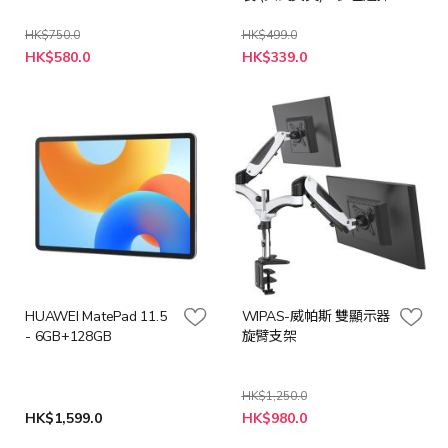
HK$750.0
HK$499.0
特
HK$580.0
HK$339.0
殊
價
格
HUAWEI MatePad 11.5
WIPAS-威帕斯 雙顯示器
- 6GB+128GB
旋臂支架
HK$1,250.0
特
HK$1,599.0
HK$980.0
殊
價