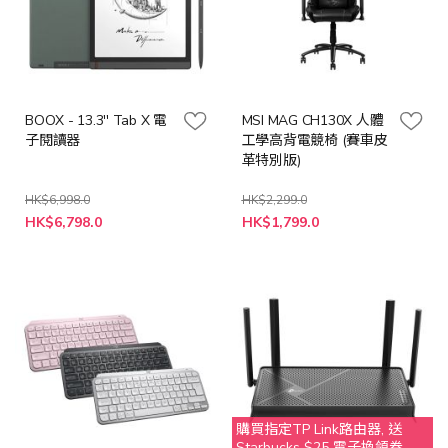
BOOX - 13.3'' Tab X 電
MSI MAG CH130X 人體
子閱讀器
工學高背電競椅 (賽車皮
革特別版)
HK$6,998.0
HK$2,299.0
特
特
HK$6,798.0
HK$1,799.0
殊
殊
價
價
格
格
購買指定TP Link路由器, 送
Starbucks $25 電子換領券. 不