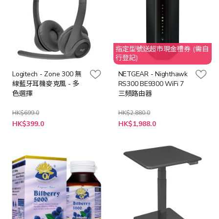
指定型號送超市現金禮券 (需自
行登記)
Logitech - Zone 300 無
NETGEAR - Nighthawk
線藍牙耳機麥克風 - 多
RS300 BE9300 WiFi 7
色選擇
三頻路由器
HK$699.0
HK$2,880.0
特
HK$399.0
HK$1,988.0
殊
價
格