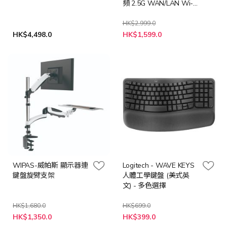
頻 2.5G WAN/LAN Wi-Fi
6E Mesh 路由器
HK$2,999.0
特
HK$4,498.0
HK$1,599.0
殊
價
格
WIPAS-威帕斯 顯示器連
Logitech - WAVE KEYS
鍵盤旋臂支架
人體工學鍵盤 (美式英
文) - 多色選擇
HK$1,680.0
HK$699.0
特
HK$1,350.0
HK$399.0
殊