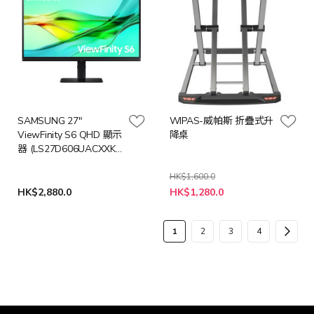
SAMSUNG 27"
WIPAS-威帕斯 折疊式升
ViewFinity S6 QHD 顯示
降桌
器 (LS27D606UACXXK /
9751321) [預計送貨時
間: 7-10工作天]
HK$1,600.0
特
HK$2,880.0
HK$1,280.0
殊
價
格
頁
您
頁
頁
頁
頁
下
1
2
3
4
面
當
面
面
面
面
一
前
步
正