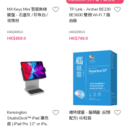
接受取消訂單；客人需要退還
MX Keys Mini 智能無線
TP-Link - Archer BE230
贈品 Starbucks $25 之價值
鍵盤 - 石墨灰 / 珍珠白 /
BE3600 雙頻 Wi-Fi 7 路
玫瑰粉
由器
HK$899.0
HK$999.0
特
HK$659.0
HK$749.0
殊
價
格
Kensington
維特健靈 - 腦精靈 (記憶
StudioDock™ iPad 擴充
配方) 60粒裝
座 | iPad Pro 11" or iPad