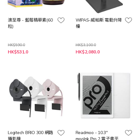
澳至尊 - 藍莓精華素(60
WIPAS-威帕斯 電動升降
粒)
檯
HK$590.0
HK$3,100.0
特
HK$531.0
HK$2,080.0
殊
價
格
Logitech BRIO 300 網路
Readmoo - 10.3''
攝影機
mooInk Pro 2 電子書平