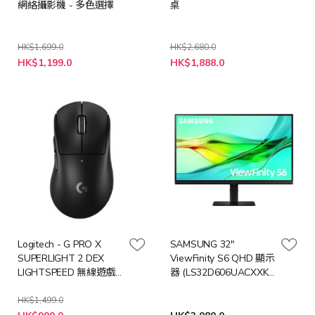
網絡攝影機 - 多色選擇
桌
HK$1,699.0
HK$2,680.0
特
HK$1,199.0
HK$1,888.0
殊
價
格
Logitech - G PRO X
SAMSUNG 32"
SUPERLIGHT 2 DEX
ViewFinity S6 QHD 顯示
LIGHTSPEED 無線遊戲
器 (LS32D606UACXXK /
滑鼠 (多色選擇)
9751331) [預計送貨時
間: 7-10工作天]
HK$1,499.0