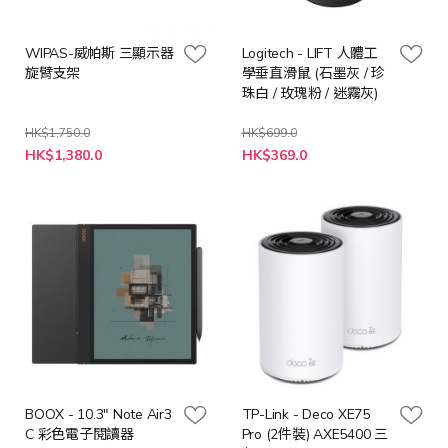
WIPAS-威帕斯 三顯示器
Logitech - LIFT 人體工
旋臂支架
學垂直滑鼠 (石墨灰 / 珍
珠白 / 玫瑰粉 / 迷霧灰)
HK$1,750.0
HK$699.0
特
HK$1,380.0
HK$369.0
殊
價
格
BOOX - 10.3" Note Air3
TP-Link - Deco XE75
C 彩色電子閱讀器
Pro (2件裝) AXE5400 三