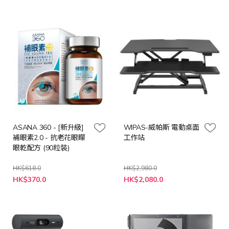
價
價
格
格
ASANA 360 - [新升級]
WIPAS-威帕斯 電動桌面
補眼素2.0 - 抗老花眼矇
工作站
眼乾配方 (90粒裝)
HK$618.0
HK$2,980.0
特
特
HK$370.0
HK$2,080.0
殊
殊
價
價
格
格