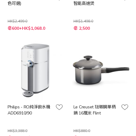
色可選)
智能高速煲
HK$2,499.0
HK$1,498.0
特
600+HK$1,068.0
2,500
殊
價
格
Philips - RO純淨飲水機
Le Creuset 琺瑯鋼單柄
ADD6910/90
鍋 16厘米 Flint
HK$3,388.0
HK$880.0
特
特