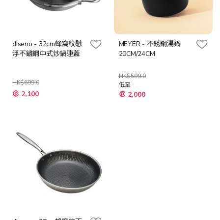
diseno - 32cm蜂窩紋懸
MEYER - 不銹鋼湯鍋
浮不鏽鋼中式炒鍋連蓋
20CM/24CM
HK$599.0
HK$699.0
低至
特
2,100
2,000
殊
價
格