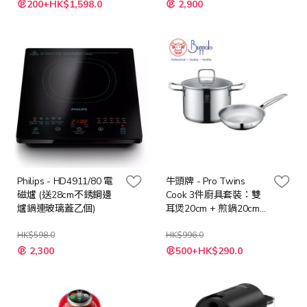
200+HK$1,598.0
2,900
殊
殊
價
價
格
格
Philips - HD4911/80 電
牛頭牌 - Pro Twins
磁爐 (送28cm不銹鋼邊
Cook 3件廚具套裝：雙
爐鍋連玻璃蓋乙個)
耳煲20cm + 煎鍋20cm
+ 玻璃蓋 (35020SF1)
HK$598.0
HK$996.0
特
特
2,300
500+HK$290.0
殊
殊
價
價
格
格