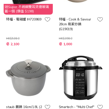
送Supor 不銹鋼雙耳煲連玻璃
蓋一個 (價值 $198)
特福 - 電磁爐 IH720869
特福 - Cook & Savour
28cm 易潔炒鍋
(G19019)
HK$538.0
HK$398.0
特
特
2,100
1,000
殊
殊
價
價
格
格
staub 飯鍋 16cm/1.8L (2
Smartech - "Multi Chef"