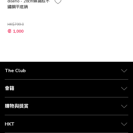
diseno - 28cm蜂窩紋不
鏽鋼平底鍋
HK$799.0
特
1,000
殊
價
格
The Club
關於 The Club
合作夥伴
會籍
Citi The Club 信用卡
會籍及專屬禮遇
媒體中心
賺取積分
購物與獎賞
兌換禮遇
物流與配送
Club 積分助手
Club Shopping 商品領取站
HKT
積分兌換
退款政策