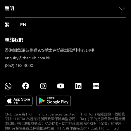
csl.
常見問題
1010
聲明
在線客服
網上行
私隱聲明
HKT
繁
EN
使用條款
條款及細則
聯絡我們
不歧視及不騷擾聲明
認可牌照及通告
香港鰂魚涌英皇道979號太古坊電訊盈科中心14樓
enquiry@theclub.com.hk
(852) 183 3000
Club Care 為 HKT Financial Services Limited (「HKTIA」) 所經營的一個服務
品牌。HKTIA 為香港特別行政區保險業監管局 (「IA」) 下的持牌保險代理機構
(持牌保險代理牌照號碼：FA2474)。使用於此網站內所有對「保險」的提述、
與所有保險產品及保險推廣均由 HKTIA 為你直接安排。Club HKT Limited