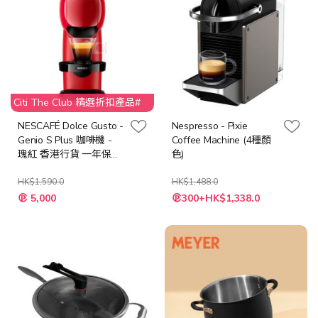
Citi The Club 精選折扣產品#
NESCAFÉ Dolce Gusto -
Nespresso - Pixie
Genio S Plus 咖啡機 -
Coffee Machine (4種顏
瑰紅 香港行貨 一年保養
色)
加送: 9盒 x 星巴克咖啡
膠囊 [適用於NESCAFÉ®
HK$1,590.0
HK$1,488.0
特
Dolce Gusto® 咖啡機]
5,000
300+HK$1,338.0
殊
(9盒咖啡膠囊 口味隨機)
價
格