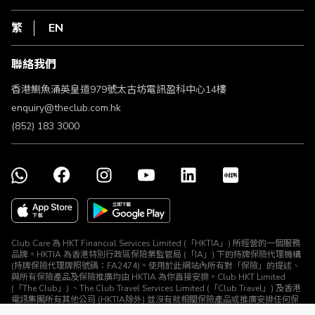
網上行
私隱聲明
HKT
繁
EN
使用條款
條款及細則
聯絡我們
不歧視及不騷擾聲明
認可牌照及通告
香港鰂魚涌英皇道979號太古坊電訊盈科中心14樓
enquiry@theclub.com.hk
(852) 183 3000
Club Care 為 HKT Financial Services Limited (「HKTIA」) 所經營的一個服務
品牌。HKTIA 為香港特別行政區保險業監管局 (「IA」) 下的持牌保險代理機構
(持牌保險代理牌照號碼：FA2474)。使用於此網站內所有對「保險」的提述、
與所有保險產品及保險推廣均由 HKTIA 為你直接安排。Club HKT Limited
(「The Club」) 、The Club Travel Services Limited (「Club Travel」) 及香港
電訊集團所有其他公司 (HKTIA除外) 並沒有就相關保險產品或推廣安排任何保
險合約或進行其他受規管活動 (定義見《保險業條例》)。