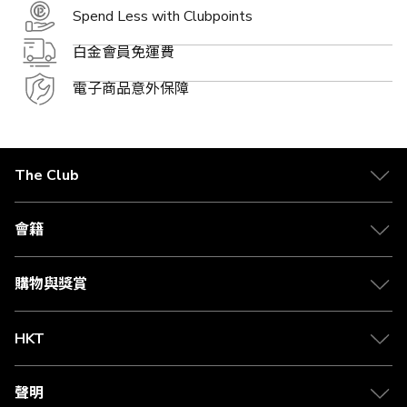
Spend Less with Clubpoints
白金會員免運費
電子商品意外保障
The Club
關於 The Club
合作夥伴
會籍
Citi The Club 信用卡
會籍及專屬禮遇
媒體中心
賺取積分
購物與獎賞
兌換禮遇
物流與配送
Club 積分助手
Club Shopping 商品領取站
HKT
積分兌換
退款政策
csl.
常見問題
1010
聲明
在線客服