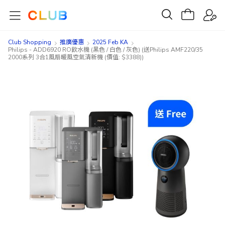
Club Shopping
推廣優惠
2025 Feb KA
Philips - ADD6920 RO飲水機 (黑色 / 白色 / 灰色) (送Philips AMF220/35
2000系列 3合1風扇暖風空氣清新機 (價值: $3388))
Skip
Skip
to
to
the
the
end
beginning
of
of
the
the
images
images
gallery
gallery