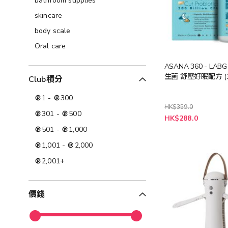
bathroom supplies
skincare
body scale
Oral care
ASANA 360 - LA
生菌 舒壓好眠配方 (3
Club積分
1
-
300
HK$359.0
301
-
500
特
HK$288.0
殊
501
-
1,000
價
格
1,001
-
2,000
2,001
+
價錢