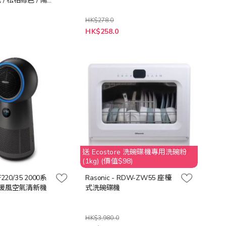
 / 松柏綠色 / 陽
HK$278.0
特
HK$258.0
殊
價
格
送 Ecostore 洗碗碟機專用洗碗粉
(1kg) (價值$98)
MF220/35 2000系
Rasonic - RDW-ZW55 座檯
扇暖風空氣清新機
式洗碗碟機
HK$3,980.0