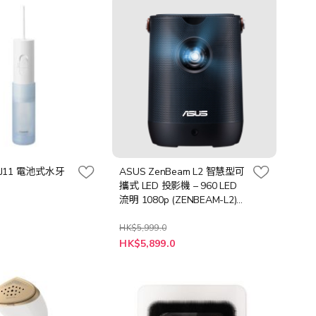
向
DJ11 電池式水牙
ASUS ZenBeam L2 智慧型可
攜式 LED 投影機 – 960 LED
流明 1080p (ZENBEAM-L2)
[預計送貨時間: 10-21 工作天]
HK$5,999.0
特
HK$5,899.0
殊
價
格