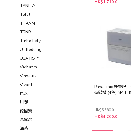
特
HK$1,710.0
殊
TANITA
價
格
Tefal
THANN
TRNR
Turbo Italy
Uji Bedding
USATISFY
Verbatim
Vinvautz
Vivant
Panasonic 樂聲牌 
碗碟機 (4色) NP-TH
東芝
川御
HK$6,680.0
德國寶
HK$4,200.0
高露潔
海格