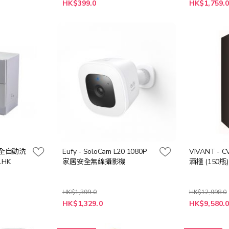
特
HK$399.0
HK$1,759.
殊
價
格
- 全自動洗
Eufy - SoloCam L20 1080P
VIVANT - 
1HK
家居安全無線攝影機
酒櫃 (150瓶)
HK$1,399.0
HK$12,998.0
特
特
HK$1,329.0
HK$9,580.
殊
殊
價
價
格
格