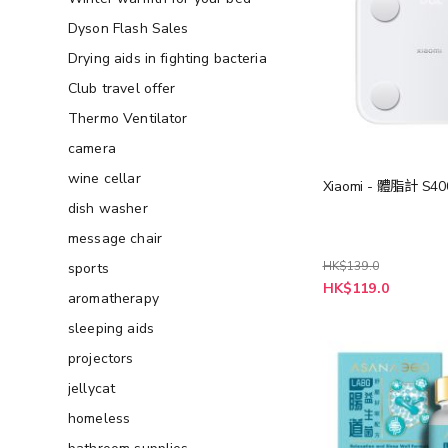
Dyson Flash Sales
Drying aids in fighting bacteria
Club travel offer
Thermo Ventilator
camera
wine cellar
Xiaomi - 體脂計 S40
dish washer
message chair
HK$139.0
sports
特
HK$119.0
aromatherapy
殊
價
格
sleeping aids
projectors
jellycat
homeless