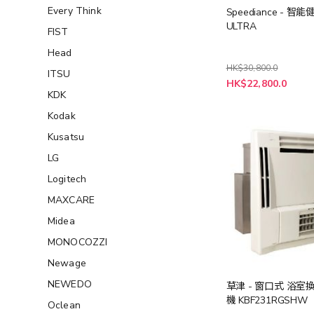
Every Think
Speediance - 智能
ULTRA
FIST
Head
HK$30,800.0
ITSU
特
HK$22,800.0
殊
KDK
價
格
Kodak
Kusatsu
LG
Logitech
MAXCARE
Midea
MONOCOZZI
Newage
NEWEDO
草津 - 窗口式 浴室
機 KBF231RGSHW
Oclean