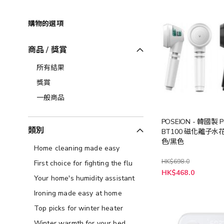
購物的選項
商品 / 獎賞
所有結果
獎賞
一般商品
POSEION - 韓國製 P
類別
BT100 磁化離子水花
色/黑色
Home cleaning made easy
HK$698.0
First choice for fighting the flu
HK$468.0
Your home's humidity assistant
Ironing made easy at home
Top picks for winter heater
Winter warmth for your bed