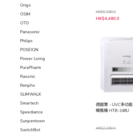
Origo
HK$5,380.0
OSIM
特
HK$4,480.0
殊
OTO
價
格
Panasonic
Philips
POSEION
Power Living
PuraPharm
Rasonic
Renpho
SLIMWALK
Smartech
德國寶 - UVC多功
暖風機 HTB-248U
Speediance
Sunpentown
HK$2,280.0
SwitchBot