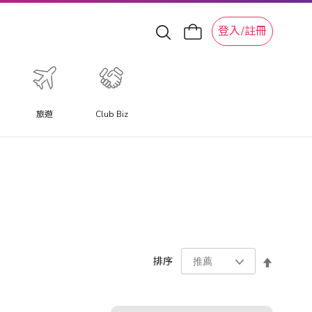
登入/註冊
旅遊
Club Biz
設
排序
置
降
序
方