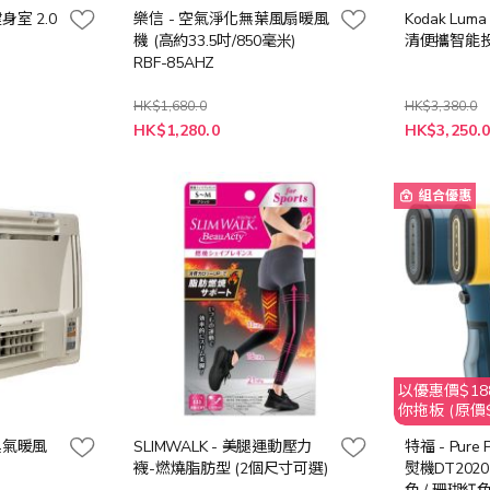
健身室 2.0
樂信 - 空氣淨化無葉風扇暖風
Kodak Lum
機 (高約33.5吋/850毫米)
清便攜智能
RBF-85AHZ
HK$1,680.0
HK$3,380.0
特
特
HK$1,280.0
HK$3,250.
殊
殊
價
價
格
格
組合優惠
以優惠價$188
你拖板 (原價$
換氣暖風
SLIMWALK - 美腿運動壓力
特福 - Pur
襪-燃燒脂肪型 (2個尺寸可選)
熨機DT202