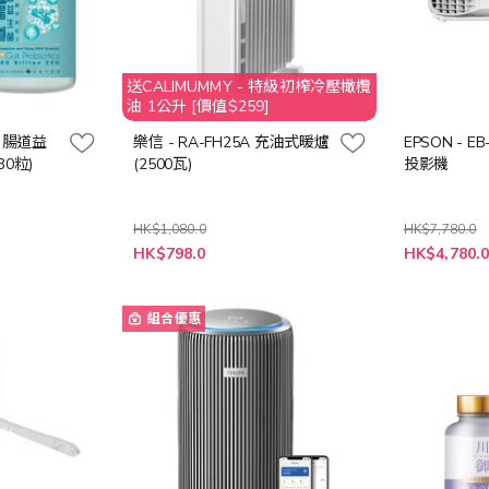
送CALIMUMMY - 特級初榨冷壓橄欖
油 1公升 [價值$259]
BG 腸道益
樂信 - RA-FH25A 充油式暖爐
EPSON - EB
0粒)
(2500瓦)
投影機
HK$1,080.0
HK$7,780.0
特
特
HK$798.0
HK$4,780.
殊
殊
價
價
格
格
組合優惠