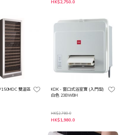
特
0
HK$2,750.0
殊
價
格
CV150MDC 雙溫區
KDK - 窗口式浴室寶 (入門型)
白色 23BWBH
HK$2,780.0
特
0
HK$1,980.0
殊
價
格