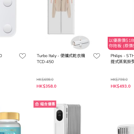
以優惠價$188
你拖板 (原價$
0
Turbo Italy - 便攜式乾衣機
Philips - 
TCD-450
提式蒸氣掛
HK$698.0
HK$798.0
特
特
HK$358.0
HK$493.0
殊
殊
價
價
格
格
組合優惠