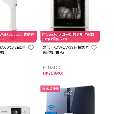
換購Usatisfy 收納迷
送 Ecostore 洗碗碟機專用洗碗粉
269)
(1kg) (價值$98)
STH7030/16 2合1手
樂信 - RDW-ZW39 座檯式洗
熨機
碗碟機 (白色)
HK$3,480.0
特
HK$1,850.0
殊
價
格
組合優惠