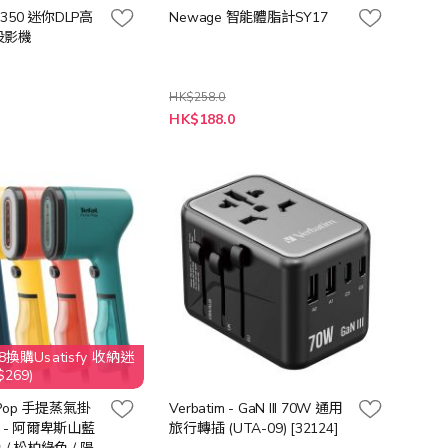
a 350 迷你DLP高
Newage 智能體脂計SY17
投影機
HK$258.0
0
HK$188.0
換購Usatisfy 收納迷
269)
e Pop 手提蒸氣掛
Verbatim - GaN III 70W 通用
0 - 阿爾卑斯山藍
旅行轉插 (UTA-09) [32124]