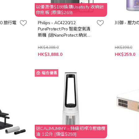
以優惠價$188換購Usatisfy 收納迷
你拖板 (原價$269)
H600 旅行電
Philips - AC4220/12
川御 - 壓力
PureProtect Pro 智能空氣清
新機 (送NanoProtect 納米級
防護複合HEPA濾網
FY4200/30 乙個 (價值$698))
HK$4,388.0
HK$398.0
特
特
HK$3,888.0
HK$259.0
殊
殊
價
價
格
格
組合優惠
送CALIMUMMY - 特級初榨冷壓橄欖
油 1公升 [價值$259]