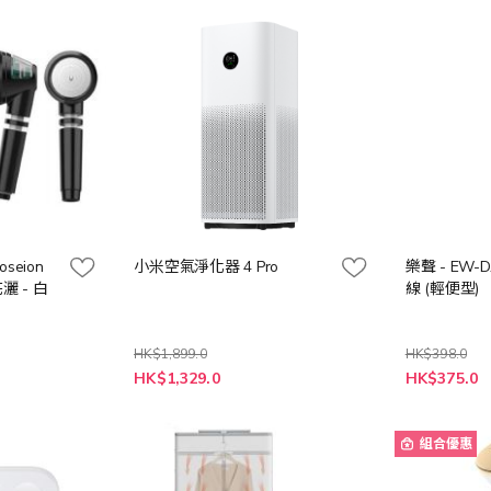
oseion
小米空氣淨化器 4 Pro
樂聲 - EW-
灑 - 白
線 (輕便型)
HK$1,899.0
HK$398.0
特
特
HK$1,329.0
HK$375.0
殊
殊
價
價
格
格
組合優惠