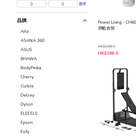
-
選擇
品牌
Power Living - C
烘乾衣架
Arlo
ASANA 360
HK$598.0
ASUS
特
HK$388.0
殊
BHAWA
價
格
BodyPedia
Cherry
Curble
Delsey
Dyson
ELEEELS
Epson
Eufy