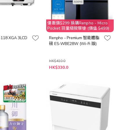
優惠價$299 換購Renpho - Micro
Pocket 羽量級按摩槍 (價值 $499)
-118 XGA 3LCD
Renpho - Premium 智能體脂
磅 ES-WBE28W (Wi-Fi 版)
HK$410.0
特
0
HK$330.0
殊
價
格