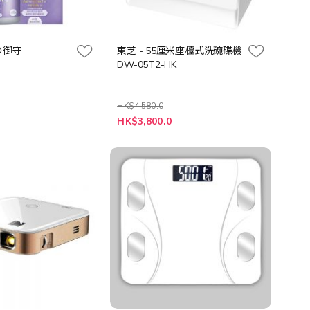
の御守
東芝 - 55厘米座檯式洗碗碟機
DW-05T2-HK
HK$4,580.0
特
HK$3,800.0
殊
價
格