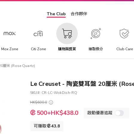
The Club
合作夥伴
Mox Zone
Citi Zone
購物與獎賞
賺取積分
Club Care
0厘米 (Rose Quartz)
Le Creuset - 陶瓷雙耳盤 20厘米 (Rose
SKU
CR-LC-WokDish-RQ
HK$600.0
特
500+HK$438.0
啟動優惠追蹤
殊
價
格
可賺取
43.8