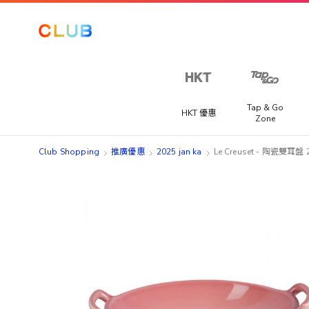
Tap & Go
HKT 優惠
Zone
Club Shopping
推廣優惠
2025 jan ka
Le Creuset - 陶瓷雙耳盤 2
Skip
Skip
to
to
the
the
end
beginning
of
of
the
the
images
images
gallery
gallery