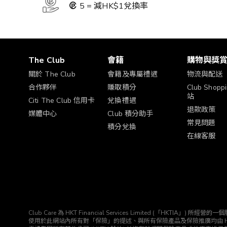
5 = 減HK$1兌換率
The Club
會籍
購物與獎
關於 The Club
會籍及專屬禮遇
物流與配送
合作夥伴
賺取積分
Club Shop
站
Citi The Club 信用卡
兌換禮遇
退款政策
媒體中心
Club 積分助手
常見問題
積分兌換
在線客服
Club Care 為 HKT Financial Services Limited (「HK
使用於此網站內所有對「保險」的提述、與所有保險產品及保險推廣均由 HKTIA 為你直接安排。Clu