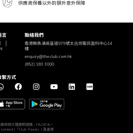
供應商保養以外的額外意外保障
語言
聯絡我們
繁
香港鰂魚涌英皇道979號太古坊電訊盈科中心14
N
樓
enquiry@theclub.com.hk
(852) 183 3000
聯繫方式
構 (持牌保險代理牌照號碼：FA2474)。
ted (「Club Travel」) 及香港