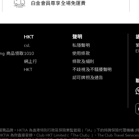
白金會員尊享全場免運費
賞
HKT
聲明
csl.
私隱聲明
E
ping 商品領取
1010
使用條款
網上行
條款及細則
HKT
不歧視及不騷擾聲明
認可牌照及通告
TIA」) 所經營的一個服務品牌。HKTIA 為香港特別行政區保險業監管局 (「IA」) 下的持牌保險代理機
b HKT Limited (「The Club」) 、The Club Travel Services Limi