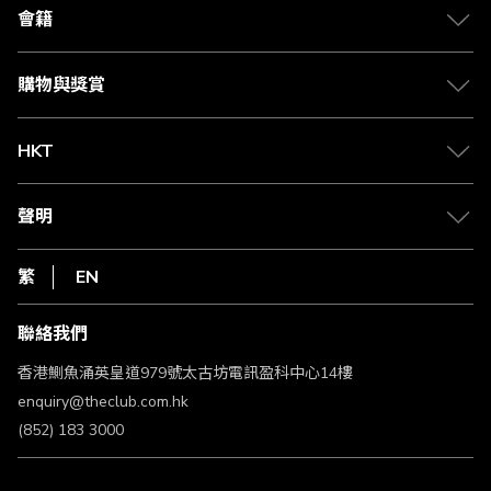
合作夥伴
會籍
Citi The Club 信用卡
會籍及專屬禮遇
媒體中心
賺取積分
購物與獎賞
兌換禮遇
物流與配送
Club 積分助手
Club Shopping 商品領取站
HKT
積分兌換
退款政策
csl.
常見問題
1010
聲明
在線客服
網上行
私隱聲明
HKT
繁
EN
使用條款
條款及細則
聯絡我們
不歧視及不騷擾聲明
認可牌照及通告
香港鰂魚涌英皇道979號太古坊電訊盈科中心14樓
enquiry@theclub.com.hk
(852) 183 3000