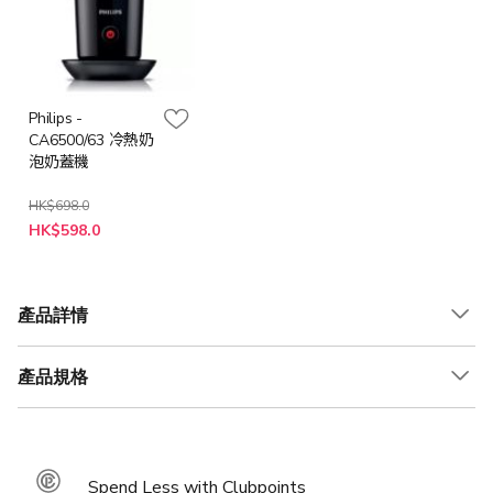
Philips -
CA6500/63 冷熱奶
泡奶蓋機
HK$698.0
特
HK$598.0
殊
價
格
產品詳情
產品規格
Spend Less with Clubpoints