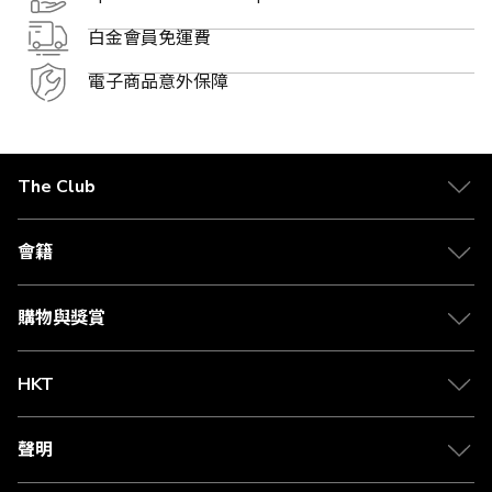
白金會員免運費
電子商品意外保障
The Club
關於 The Club
合作夥伴
會籍
Citi The Club 信用卡
會籍及專屬禮遇
媒體中心
賺取積分
購物與獎賞
兌換禮遇
物流與配送
Club 積分助手
Club Shopping 商品領取站
HKT
積分兌換
退款政策
csl.
常見問題
1010
聲明
在線客服
網上行
私隱聲明