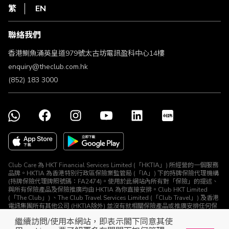
HKT
繁
EN
使用條款
條款及細則
聯絡我們
不歧視及不騷擾聲明
認可牌照及通告
香港鰂魚涌英皇道979號太古坊電訊盈科中心14樓
enquiry@theclub.com.hk
(852) 183 3000
Club Care 為 HKT Financial Services Limited (「HKTIA」) 所經營的一個服務
品牌。HKTIA 為香港特別行政區保險業監管局 (「IA」) 下的持牌保險代理機構
(持牌保險代理牌照號碼：FA2474)。使用於此網站內所有對「保險」的提述、
與所有保險產品及保險推廣均由 HKTIA 為你直接安排。Club HKT Limited
(「The Club」) 、The Club Travel Services Limited (「Club Travel」) 及香港
電訊集團所有其他公司 (HKTIA除外) 並沒有就相關保險產品或推廣安排任何保
險合約或進行其他受規管活動 (定義見《保險業條例》)。
繼續訪問/使用本網站，即表示閣下同意其使
© The Club 2026. 保留所有權利