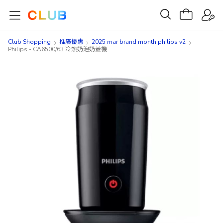
Club Shopping
推廣優惠
2025 mar brand month philips v2
Philips - CA6500/63 冷熱奶泡奶蓋機
Skip
Skip
to
to
the
the
end
beginning
of
of
the
the
images
images
gallery
gallery