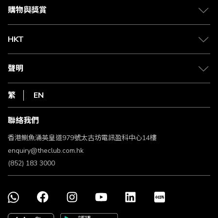
媒體中心
賺取積分
購物與獎賞
兌換禮遇
物流與配送
Club 積分助手
Club Shopping 商品領取站
HKT
積分兌換
退款政策
csl.
常見問題
1010
聲明
在線客服
網上行
私隱聲明
HKT
繁
EN
使用條款
條款及細則
聯絡我們
不歧視及不騷擾聲明
認可牌照及通告
香港鰂魚涌英皇道979號太古坊電訊盈科中心14樓
enquiry@theclub.com.hk
(852) 183 3000