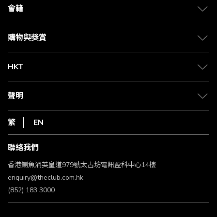
合作夥伴
會籍
Citi The Club 信用卡
會籍及專屬禮遇
媒體中心
賺取積分
購物與獎賞
兌換禮遇
物流與配送
Club 積分助手
Club Shopping 商品領取站
HKT
積分兌換
退款政策
csl.
常見問題
1010
聲明
在線客服
網上行
私隱聲明
HKT
繁
EN
使用條款
條款及細則
聯絡我們
不歧視及不騷擾聲明
認可牌照及通告
香港鰂魚涌英皇道979號太古坊電訊盈科中心14樓
enquiry@theclub.com.hk
(852) 183 3000